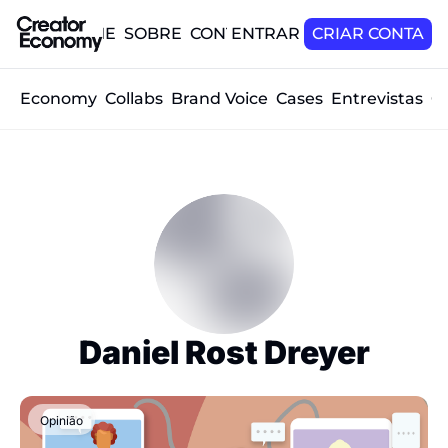
HOME
SOBRE
CONTATO
ENTRAR
CRIAR CONTA
tor Economy
Collabs
Brand Voice
Cases
Entrevistas
O
Daniel Rost Dreyer
Opinião