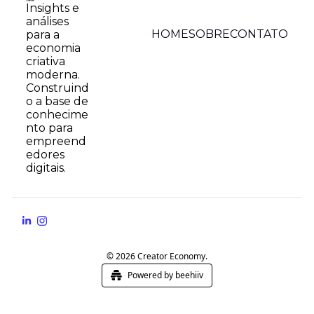
Insights e 
análises 
HOME
SOBRE
CONTATO
para a 
economia 
criativa 
moderna. 
Construind
o a base de 
conhecime
nto para 
empreend
edores 
digitais.
© 2026 Creator Economy.
Powered by beehiiv