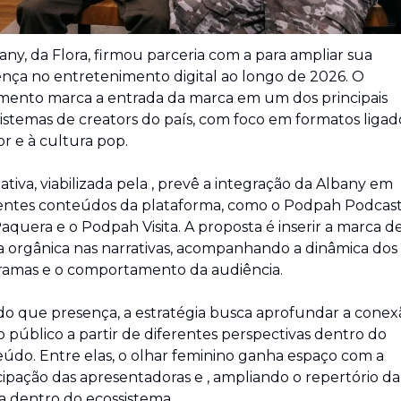
any, da Flora, firmou parceria com a para ampliar sua 
nça no entretenimento digital ao longo de 2026. O 
ento marca a entrada da marca em um dos principais 
istemas de creators do país, com foco em formatos ligado
 e à cultura pop.
ciativa, viabilizada pela , prevê a integração da Albany em 
entes conteúdos da plataforma, como o Podpah Podcast,
quera e o Podpah Visita. A proposta é inserir a marca de
 orgânica nas narrativas, acompanhando a dinâmica dos 
ramas e o comportamento da audiência.
do que presença, a estratégia busca aprofundar a conexã
 público a partir de diferentes perspectivas dentro do 
údo. Entre elas, o olhar feminino ganha espaço com a 
cipação das apresentadoras e , ampliando o repertório da 
 dentro do ecossistema.