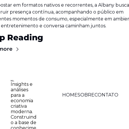
ostar em formatos nativos e recorrentes, a Albany busca
ruir presença contínua, acompanhando o público em 
rentes momentos de consumo, especialmente em ambien
 entretenimento e conversa caminham juntos.
p Reading
more
Insights e 
análises 
HOME
SOBRE
CONTATO
para a 
economia 
criativa 
moderna. 
Construind
o a base de 
conhecime