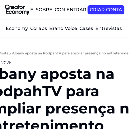
HOME
SOBRE
CONTATO
ENTRAR
CRIAR CONTA
tor Economy
Collabs
Brand Voice
Cases
Entrevistas
O
Posts
Albany aposta na PodpahTV para ampliar presença no entretenimen
, 2026
bany aposta na 
dpahTV para 
pliar presença n
tretenimento 