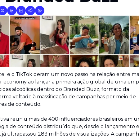
el e o TikTok deram um novo passo na relação entre mar
r economy ao lançar a primeira ação global de uma empr
idas alcoólicas dentro do Branded Buzz, formato da 
orma voltado à massificação de campanhas por meio de 
res de conteúdo.
iativa reuniu mais de 400 influenciadores brasileiros em u
égia de conteúdo distribuído que, desde o lançamento 
 já ultrapassou 283 milhões de visualizações. A campanha