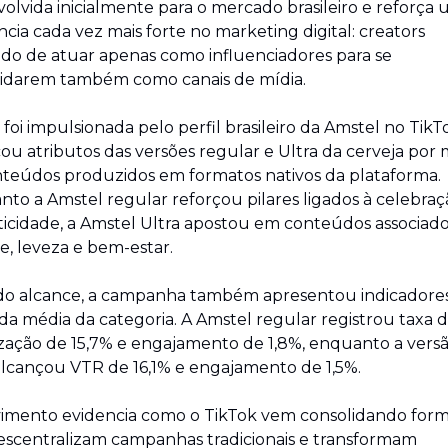
olvida inicialmente para o mercado brasileiro e reforça 
cia cada vez mais forte no marketing digital: creators 
do de atuar apenas como influenciadores para se 
lidarem também como canais de mídia.
 foi impulsionada pelo perfil brasileiro da Amstel no TikTo
ou atributos das versões regular e Ultra da cerveja por m
teúdos produzidos em formatos nativos da plataforma. 
to a Amstel regular reforçou pilares ligados à celebraçã
icidade, a Amstel Ultra apostou em conteúdos associados
yle, leveza e bem-estar.
do alcance, a campanha também apresentou indicadores
da média da categoria. A Amstel regular registrou taxa d
ização de 15,7% e engajamento de 1,8%, enquanto a versã
alcançou VTR de 16,1% e engajamento de 1,5%.
mento evidencia como o TikTok vem consolidando form
scentralizam campanhas tradicionais e transformam 