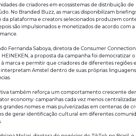
dades de criadores em ecossistemas de distribuição de 
do. No Branded Buzz, as marcas disponibilizam briefings
 da plataforma e creators selecionados produzem cont
pois são impulsionados e monetizados de acordo com a 
rmance.
do Fernanda Saboya, diretora de Consumer Connections
HEINEKEN, a proposta da campanha foi democratizar o 
 à marca e permitir que criadores de diferentes regiões e
 interpretam Amstel dentro de suas próprias linguagens 
cias.
iativa também reforça um comportamento crescente den
ator economy: campanhas cada vez menos centralizadas
 grandes nomes e mais pulverizadas em centenas de cre
s de gerar identificação cultural em diferentes comunid
.
driana Molari, diretora de negócios do TikTok no Brasil, o 