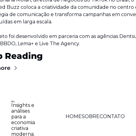
d Buzz coloca a criatividade da comunidade no centro 
égia de comunicação e transforma campanhas em conver
buídas em larga escala.
eto foi desenvolvido em parceria com as agências Dentsu,
BBDO, Lema+ e Live The Agency.
p Reading
more
Insights e 
análises 
HOME
SOBRE
CONTATO
para a 
economia 
criativa 
moderna. 