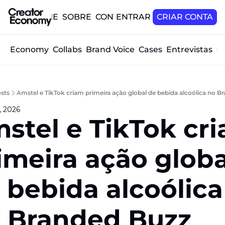
HOME
SOBRE
CONTATO
ENTRAR
CRIAR CONTA
tor Economy
Collabs
Brand Voice
Cases
Entrevistas
O
sts
Amstel e TikTok criam primeira ação global de bebida alcoólica no 
, 2026
stel e TikTok cri
imeira ação globa
 bebida alcoólica 
 Branded Buzz 