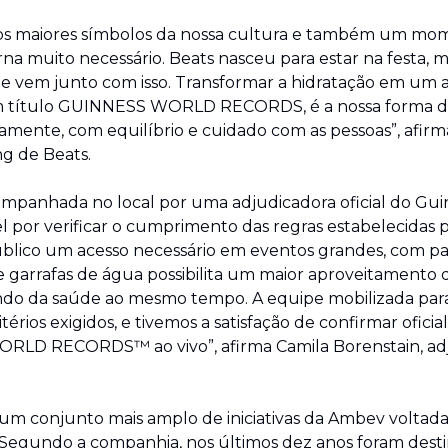
os maiores símbolos da nossa cultura e também um mom
na muito necessário. Beats nasceu para estar na festa, m
e vem junto com isso. Transformar a hidratação em um at
 um título GUINNESS WORLD RECORDS, é a nossa forma de
amente, com equilíbrio e cuidado com as pessoas”, afirma
ng de Beats.
acompanhada no local por uma adjudicadora oficial do Gui
 por verificar o cumprimento das regras estabelecidas pe
úblico um acesso necessário em eventos grandes, com part
de garrafas de água possibilita um maior aproveitamento 
ndo da saúde ao mesmo tempo. A equipe mobilizada para r
térios exigidos, e tivemos a satisfação de confirmar ofici
LD RECORDS™ ao vivo”, afirma Camila Borenstain, adjud
 um conjunto mais amplo de iniciativas da Ambev voltad
Segundo a companhia, nos últimos dez anos foram destina