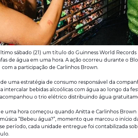
ltimo sábado (21) um título do Guinness World Records ao
afas de água em uma hora. A ação ocorreu durante o Bloco
u com a participação de Carlinhos Brown.
rte de uma estratégia de consumo responsável da companh
 a intercalar bebidas alcoólicas com água ao longo da festa
companhou o trio elétrico distribuindo água gratuitame
 de uma hora começou quando Anitta e Carlinhos Brown
música “Bebeu água?”, momento que marcou o início da 
se período, cada unidade entregue foi contabilizada sob 
ulo.