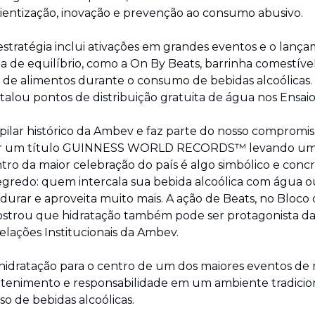
entização, inovação e prevenção ao consumo abusivo.
 estratégia inclui ativações em grandes eventos e o lanç
a de equilíbrio, como a On By Beats, barrinha comestível
o de alimentos durante o consumo de bebidas alcoólicas. 
alou pontos de distribuição gratuita de água nos Ensaios
ilar histórico da Ambev e faz parte do nosso compromis
istar um título GUINNESS WORLD RECORDS™ levando u
ntro da maior celebração do país é algo simbólico e con
egredo: quem intercala sua bebida alcoólica com água ou 
a durar e aproveita muito mais. A ação de Beats, no Bloco 
strou que hidratação também pode ser protagonista da fe
elações Institucionais da Ambev.
hidratação para o centro de um dos maiores eventos de r
retenimento e responsabilidade em um ambiente tradici
o de bebidas alcoólicas.