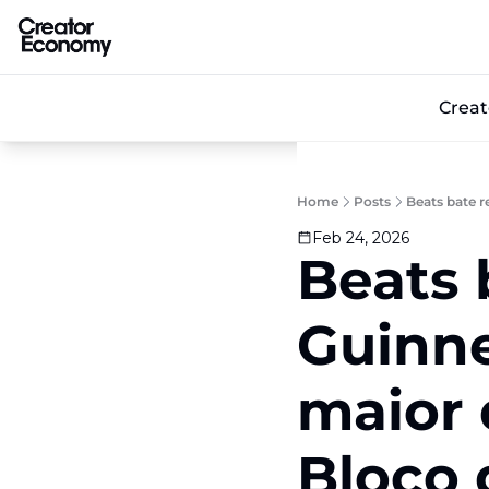
Crea
Home
Posts
Beats bate r
Feb 24, 2026
Beats 
Guinne
maior d
Bloco 