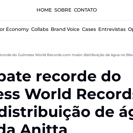
HOME
SOBRE
CONTATO
tor Economy
Collabs
Brand Voice
Cases
Entrevistas
O
ecorde do Guinness World Records com maior distribuição de água no Blo
bate recorde do 
ss World Record
istribuição de á
da Anitta