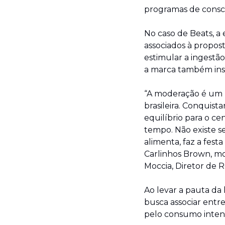
programas de consci
No caso de Beats, a
associados à propost
estimular a ingestã
a marca também inst
“A moderação é um p
brasileira. Conqu
equilíbrio para o ce
tempo. Não existe s
alimenta, faz a fest
Carlinhos Brown, mo
Moccia, Diretor de R
Ao levar a pauta da 
busca associar ent
pelo consumo intens