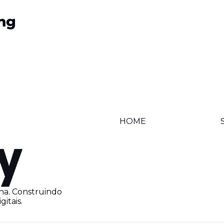
ng
HOME
na. Construindo 
itais.