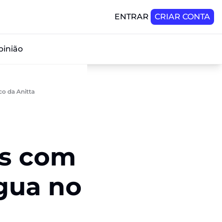
ENTRAR
CRIAR CONTA
pinião
co da Anitta
s com 
gua no 