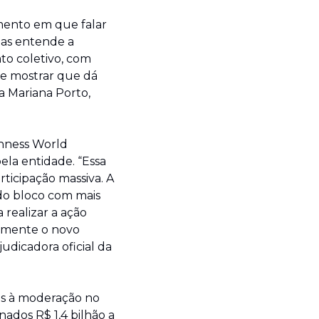
ento em que falar 
as entende a 
o coletivo, com 
 mostrar que dá 
 Mariana Porto, 
nness World 
la entidade. “Essa 
icipação massiva. A 
do bloco com mais 
ealizar a ação 
almente o novo 
icadora oficial da 
as à moderação no 
dos R$ 1,4 bilhão a 