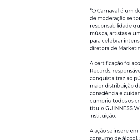
“O Carnaval é um d
de moderação se tor
responsabilidade qu
música, artistas e
para celebrar intens
diretora de Marketi
A certificação foi 
Records, responsável
conquista traz ao p
maior distribuição 
consciência e cuida
cumpriu todos os cri
título GUINNESS WOR
instituição.
A ação se insere em
consumo de álcool. 