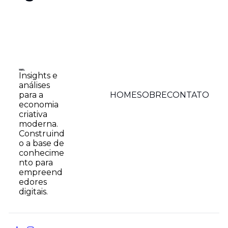
Insights e 
análises 
HOME
SOBRE
CONTATO
para a 
economia 
criativa 
moderna. 
Construind
o a base de 
conhecime
nto para 
empreend
edores 
digitais.