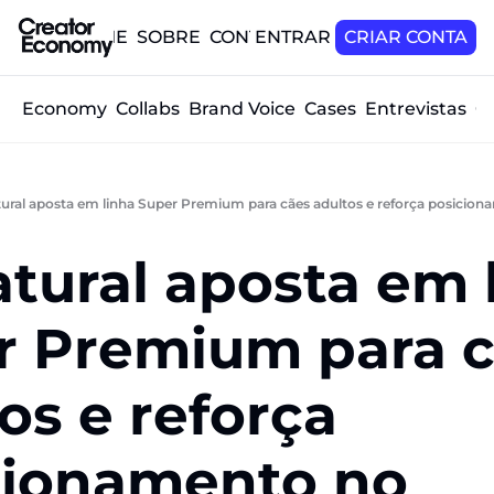
HOME
SOBRE
CONTATO
ENTRAR
CRIAR CONTA
tor Economy
Collabs
Brand Voice
Cases
Entrevistas
O
ural aposta em linha Super Premium para cães adultos e reforça posici
tural aposta em l
 Premium para ca
os e reforça 
cionamento no 