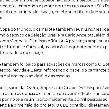
ra tradicional no evento, Sabrina Sato completou uma d
amarote, mantendo a ponte entre os carnavais de São Pa
lminha, madrinha do espaço, celebrou o título da Mocida
i.
Copa do Mundo, o camarote também reuniu nomes ligad
mo o técnico da Seleção Brasileira Carlo Ancelotti, além 
como Vampeta, Denílson e Júnior. A presença ampliou a 
ntre futebol e Carnaval, associação frequentemente expl
trocinadora do espaço.
também foi palco para ativações de marcas como O Botic
ecoo, Movida e Beats, reforçando o papel do camarote 
ercial em meio ao desfile das escolas.
Aoas, sócio da Diverti, empresa do Grupo DVT responsável
estrutura evidencia a dimensão do evento. “Mobilizar cerc
is por noite e reunir aproximadamente 30 mil pessoas ao 
encia a dimensão do projeto. O CBB contribui diretament