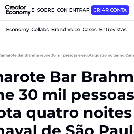
HOME
SOBRE
CONTATO
ENTRAR
CRIAR CONTA
tor Economy
Collabs
Brand Voice
Cases
Entrevistas
O
Camarote Bar Brahma reúne 30 mil pessoas e esgota quatro noites no Carn
arote Bar Brahm
ne 30 mil pessoas 
ta quatro noites 
naval de São Pau