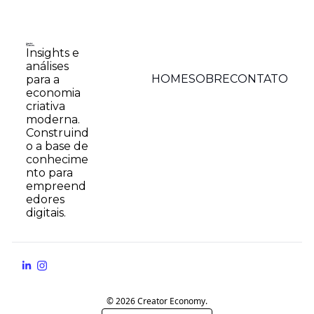
Insights e 
análises 
HOME
SOBRE
CONTATO
para a 
economia 
criativa 
moderna. 
Construind
o a base de 
conhecime
nto para 
empreend
edores 
digitais.
© 2026 Creator Economy.