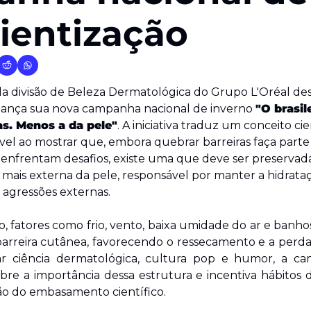
entização
da divisão de Beleza Dermatológica do Grupo L'Oréal de
 lança sua nova campanha nacional de inverno 
"O brasil
as. Menos a da pele"
. A iniciativa traduz um conceito ci
vel ao mostrar que, embora quebrar barreiras faça parte
s enfrentam desafios, existe uma que deve ser preservada
 mais externa da pele, responsável por manter a hidrataç
 agressões externas.
o, fatores como frio, vento, baixa umidade do ar e banh
rreira cutânea, favorecendo o ressecamento e a perda 
ar ciência dermatológica, cultura pop e humor, a ca
re a importância dessa estrutura e incentiva hábitos 
ão do embasamento científico.