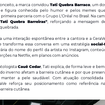
conceito, a marca convidou 
Tati Quebra Barraco
, um dos
 e figura conhecida pelo humor e pelos memes que
 primeira parceria com o Grupo L'Oréal no Brasil. Na camp
"Tati Quebra Barreiras"
, reforçando a mensagem d
 quebrada.
ata uma interação espontânea entre a cantora e a CeraVe 
e transforma essa conversa em uma estratégia 
social-
a do nome do perfil da artista no Instagram, conteúdos
nserções na Netflix, em planos com anúncios.
tologista 
Cauê Cedar
, Tati explica, de forma leve e b
s do inverno afetam a barreira cutânea e por que preserv
a manter a pele saudável. Com atuação consolidada no
raVe reforça seu posicionamento como referência na
rreira cutânea.