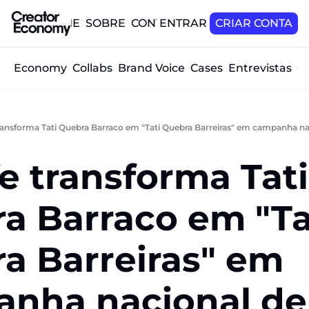
HOME
SOBRE
CONTATO
ENTRAR
CRIAR CONTA
tor Economy
Collabs
Brand Voice
Cases
Entrevistas
O
ransforma Tati Quebra Barraco em "Tati Quebra Barreiras" em campanha naci
e transforma Tati 
a Barraco em "Tat
a Barreiras" em 
nha nacional de 