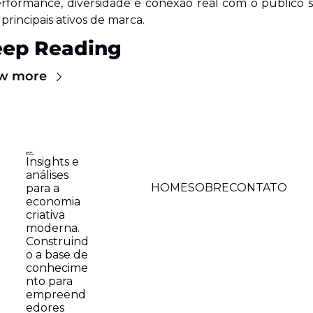
rformance, diversidade e conexão real com o público s
 principais ativos de marca.
eep Reading
w more
Insights e 
análises 
HOME
SOBRE
CONTATO
para a 
economia 
criativa 
moderna. 
Construind
o a base de 
conhecime
nto para 
empreend
edores 