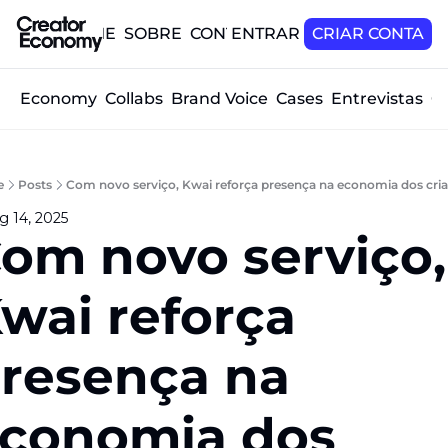
HOME
SOBRE
CONTATO
ENTRAR
CRIAR CONTA
tor Economy
Collabs
Brand Voice
Cases
Entrevistas
O
e
Posts
Com novo serviço, Kwai reforça presença na economia dos cri
g 14, 2025
om novo serviço, 
wai reforça 
resença na 
conomia dos 