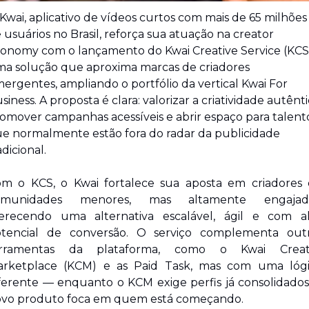
Kwai, aplicativo de vídeos curtos com mais de 65 milhões 
 usuários no Brasil, reforça sua atuação na creator 
onomy com o lançamento do Kwai Creative Service (KCS)
a solução que aproxima marcas de criadores 
ergentes, ampliando o portfólio da vertical Kwai For 
siness. A proposta é clara: valorizar a criatividade autêntic
omover campanhas acessíveis e abrir espaço para talento
e normalmente estão fora do radar da publicidade 
adicional.
m o KCS, o Kwai fortalece sua aposta em criadores 
omunidades menores, mas altamente engajadas
erecendo uma alternativa escalável, ágil e com al
tencial de conversão. O serviço complementa outr
erramentas da plataforma, como o Kwai Creato
rketplace (KCM) e as Paid Task, mas com uma lógi
ferente — enquanto o KCM exige perfis já consolidados,
vo produto foca em quem está começando.