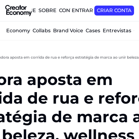
HOME
SOBRE
CONTATO
ENTRAR
CRIAR CONTA
tor Economy
Collabs
Brand Voice
Cases
Entrevistas
O
dora aposta em corrida de rua e reforça estratégia de marca ao unir beleza, 
ra aposta em 
ida de rua e reforc
atégia de marca a
 beleza, wellness 