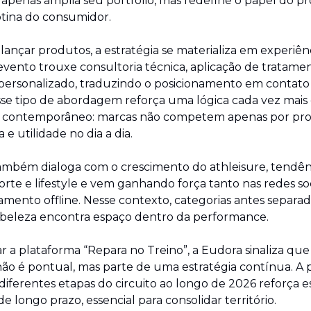
apenas amplia seu portfólio, mas redefine o papel do pr
otina do consumidor.
lançar produtos, a estratégia se materializa em experiênci
evento trouxe consultoria técnica, aplicação de tratame
 personalizado, traduzindo o posicionamento em contato 
sse tipo de abordagem reforça uma lógica cada vez mais
 contemporâneo: marcas não competem apenas por pro
 e utilidade no dia a dia.
 também dialoga com o crescimento do athleisure, tendên
rte e lifestyle e vem ganhando força tanto nas redes soc
ento offline. Nesse contexto, categorias antes separad
a beleza encontra espaço dentro da performance.
r a plataforma “Repara no Treino”, a Eudora sinaliza que 
ão é pontual, mas parte de uma estratégia contínua. A 
diferentes etapas do circuito ao longo de 2026 reforça es
e longo prazo, essencial para consolidar território.