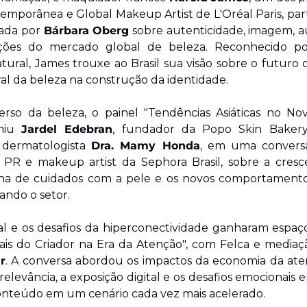
emporânea e Global Makeup Artist de L'Oréal Paris, par
ada por 
Bárbara Oberg
 sobre autenticidade, imagem, a
ções do mercado global de beleza. Reconhecido por
atural, James trouxe ao Brasil sua visão sobre o futuro d
al da beleza na construção da identidade.
erso da beleza, o painel "Tendências Asiáticas no No
niu 
Jardel Edebran
, fundador da Popo Skin Bakery
 dermatologista 
Dra. Mamy Honda
, PR e makeup artist da Sephora Brasil, sobre a cresce
otina de cuidados com a pele e os novos comportament
ndo o setor.
 e os desafios da hiperconectividade ganharam espaço
r
. A conversa abordou os impactos da economia da aten
elevância, a exposição digital e os desafios emocionais 
onteúdo em um cenário cada vez mais acelerado.