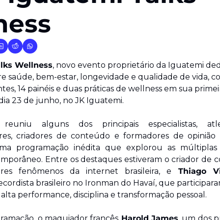
ness
alks Wellness
, novo evento proprietário da Iguatemi ded
re saúde, bem-estar, longevidade e qualidade de vida, c
tes, 14 painéis e duas práticas de wellness em sua primeir
ia 23 de junho, no JK Iguatemi.
euniu alguns dos principais especialistas, atlet
s, criadores de conteúdo e formadores de opinião d
 programação inédita que explorou as múltiplas 
mporâneo. Entre os destaques estiveram o criador de 
es fenômenos da internet brasileira, e
 Thiago Vi
recordista brasileiro no Ironman do Havaí, que participar
alta performance, disciplina e transformação pessoal.
gramação, o maquiador francês
 Harold James
, um dos p