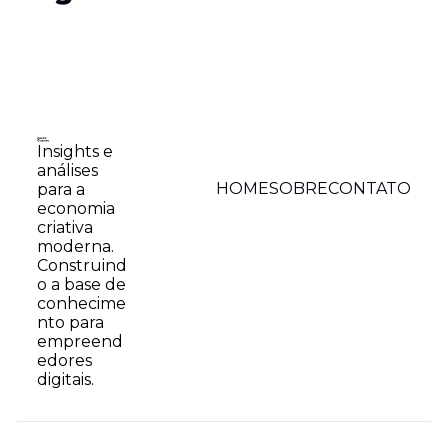
Insights e 
análises 
HOME
SOBRE
CONTATO
para a 
economia 
criativa 
moderna. 
Construind
o a base de 
conhecime
nto para 
empreend
edores 
digitais.