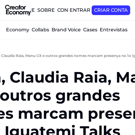
HOME
SOBRE
CONTATO
ENTRAR
CRIAR CONTA
tor Economy
Collabs
Brand Voice
Cases
Entrevistas
O
, Claudia Raia, Manu Cit e outros grandes nomes marcam presença no 1o I
, Claudia Raia, M
 outros grandes 
s marcam presenc
 Iguatemi Talks 