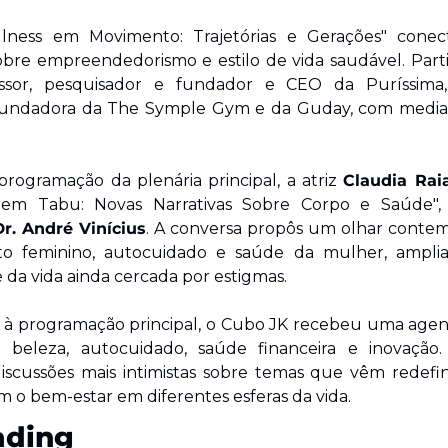
lness em Movimento: Trajetórias e Gerações" conect
obre empreendedorismo e estilo de vida saudável. Part
essor, pesquisador e fundador e CEO da Puríssima
fundadora da The Symple Gym e da Guday, com media
rogramação da plenária principal, a atriz 
Claudia Rai
em Tabu: Novas Narrativas Sobre Corpo e Saúde", 
Dr. André Vinícius
. A conversa propôs um olhar contem
o feminino, autocuidado e saúde da mulher, ampli
 da vida ainda cercada por estigmas.
 à programação principal, o Cubo JK recebeu uma agend
 beleza, autocuidado, saúde financeira e inovação.
scussões mais intimistas sobre temas que vêm redefini
m o bem-estar em diferentes esferas da vida.
ading