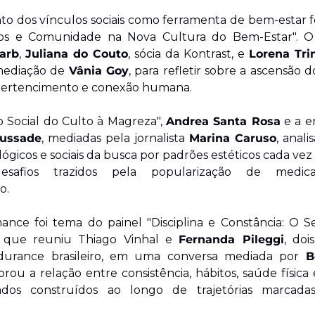
to dos vínculos sociais como ferramenta de bem-estar fo
arb
, 
Juliana do Couto
, sócia da Kontrast, e 
Lorena Tri
mediação de 
Vânia Goy
, para refletir sobre a ascensão 
ertencimento e conexão humana.
Social do Culto à Magreza", 
Andrea Santa Rosa
Bussade
, mediadas pela jornalista 
Marina Caruso
, anali
lógicos e sociais da busca por padrões estéticos cada vez m
safios trazidos pela popularização de medica
o.
ance foi tema do painel "Disciplina e Constância: O S
 que reuniu Thiago Vinhal e 
Fernanda Pileggi
, doi
urance brasileiro, em uma conversa mediada por 
B
rou a relação entre consistência, hábitos, saúde física 
dos construídos ao longo de trajetórias marcadas