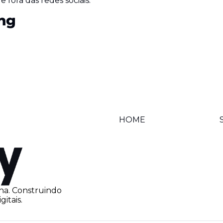
 fora das redes sociais.
ng
HOME
na. Construindo 
itais.