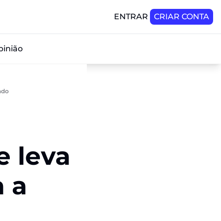
ENTRAR
CRIAR CONTA
pinião
ndo
 leva 
 a 