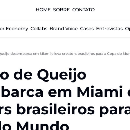
HOME
SOBRE
CONTATO
tor Economy
Collabs
Brand Voice
Cases
Entrevistas
O
 Queijo desembarca em Miami e leva creators brasileiros para a Copa do Mu
̃o de Queijo 
arca em Miami e
s brasileiros para
do Mundo