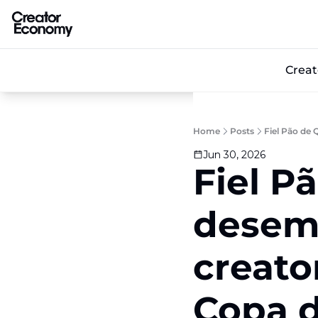
Crea
Home
Posts
Fiel Pão de
Jun 30, 2026
Fiel Pa
desemb
creator
Copa 