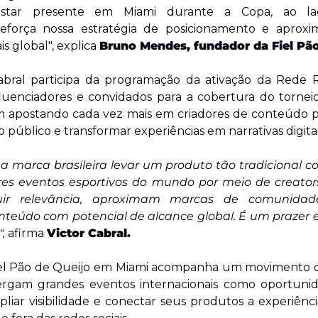
Estar presente em Miami durante a Copa, ao la
eforça nossa estratégia de posicionamento e aprox
s global", explica 
Bruno Mendes, fundador da Fiel Pão
abral participa da programação da ativação da Rede 
nfluenciadores e convidados para a cobertura do torneio. 
 apostando cada vez mais em criadores de conteúdo par
público e transformar experiências em narrativas digitai
a marca brasileira levar um produto tão tradicional c
s eventos esportivos do mundo por meio de creators. 
ir relevância, aproximam marcas de comunidad
nteúdo com potencial de alcance global. É um prazer e
,
 afirma 
Victor Cabral.
Fiel Pão de Queijo em Miami acompanha um movimento c
xergam grandes eventos internacionais como oportunida
liar visibilidade e conectar seus produtos a experiênci