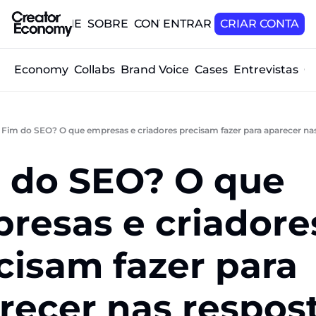
HOME
SOBRE
CONTATO
ENTRAR
CRIAR CONTA
tor Economy
Collabs
Brand Voice
Cases
Entrevistas
O
Fim do SEO? O que empresas e criadores precisam fazer para aparecer nas
 do SEO? O que 
resas e criadores
cisam fazer para 
recer nas respost