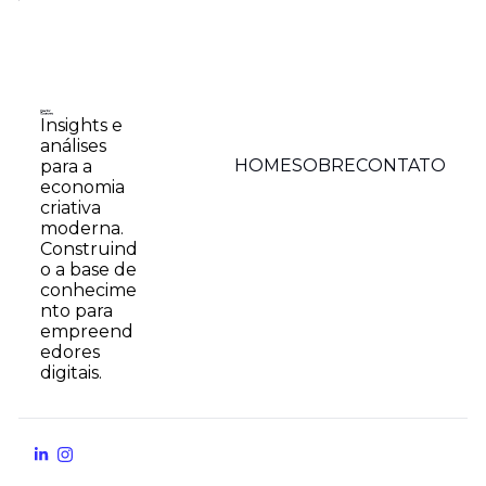
Insights e 
análises 
HOME
SOBRE
CONTATO
para a 
economia 
criativa 
moderna. 
Construind
o a base de 
conhecime
nto para 
empreend
edores 
digitais.