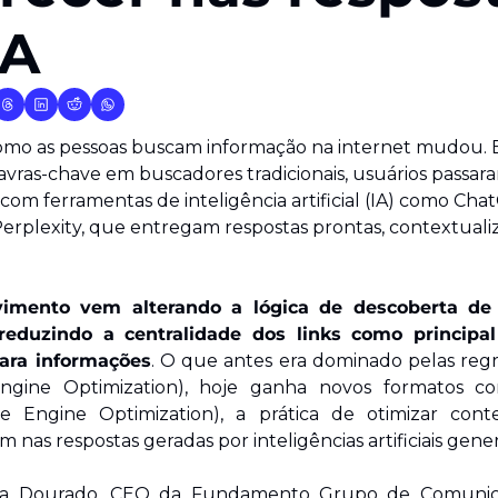
IA
omo as pessoas buscam informação na internet mudou. 
lavras-chave em buscadores tradicionais, usuários passara
com ferramentas de inteligência artificial (IA) como Chat
erplexity, que entregam respostas prontas, contextualiz
imento vem alterando a lógica de descoberta de 
reduzindo a centralidade dos links como principal
ara informações
. O que antes era dominado pelas regr
Engine Optimization), hoje ganha novos formatos c
ve Engine Optimization), a prática de otimizar cont
 nas respostas geradas por inteligências artificiais gener
ta Dourado, CEO da Fundamento Grupo de Comunicaç