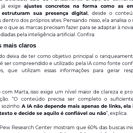
já exige 
ajustes concretos na forma como as em
s estruturam sua presença digital
, desde o conteú
dentro dos próprios sites. Pensando nisso, ela analisa 
 e o que as marcas precisam fazer para se adaptar à nova 
adas pela inteligência artificial. Confira:
 mais claros
o deixa de ter como objetivo principal o ranqueamento.
 é ser compreendido e utilizado pela IA como fonte confi
s, que utilizam essas informações para gerar resp
 com Marta, isso exige um nível maior de clareza e pro
ão. “O conteúdo precisa ser completo o suficiente
sozinho. 
A IA não depende mais apenas de links, ela i
 texto e decide se aquilo é confiável ou não
”, explica.
Pew Research Center mostram que 60% das buscas inic