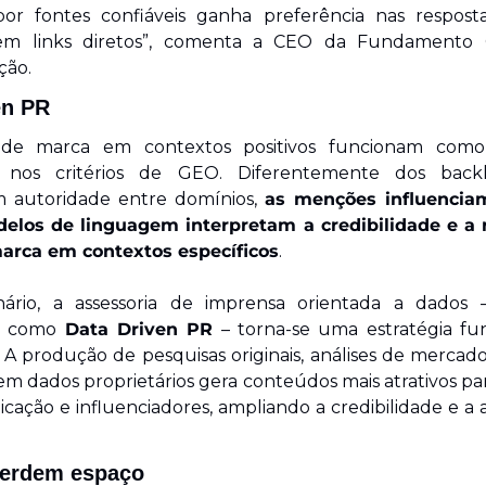
 por fontes confiáveis ganha preferência nas respostas
m links diretos”, comenta a CEO da Fundamento 
ção.
en PR
de marca em contextos positivos funcionam como s
a nos critérios de GEO. Diferentemente dos backli
m autoridade entre domínios, 
as menções influenciam
los de linguagem interpretam a credibilidade e a r
rca em contextos específicos
.
ário, a assessoria de imprensa orientada a dados
a como 
Data Driven PR
 – torna-se uma estratégia fu
A produção de pesquisas originais, análises de mercado 
m dados proprietários gera conteúdos mais atrativos par
ação e influenciadores, ampliando a credibilidade e a 
perdem espaço