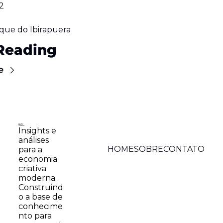
02
rque do Ibirapuera
Reading
e
Insights e 
análises 
HOME
SOBRE
CONTATO
para a 
economia 
criativa 
moderna. 
Construind
o a base de 
conhecime
nto para 