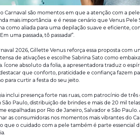
 o Carnaval são momentos em que a atenção com a pele
nda mais importância  e é nesse cenário que Venus Pele S
ona como aliada para uma depilação suave e eficiente, com
“Em uma passada, tô passada!”.
rnaval 2026, Gillette Venus reforça essa proposta com u
tensa de ativações e escolhe Sabrina Sato como embaixa
 Ícone absoluto da folia, a apresentadora traduz o espíri
destacar que conforto, praticidade e confiança fazem par
 para curtir a festa do seu jeito.
ia inclui presença forte nas ruas, com patrocínio de três
São Paulo, distribuição de brindes e mais de 20 mil telas
e espalhadas por Rio de Janeiro, Salvador e São Paulo. A 
r as consumidoras nos momentos mais vibrantes do Carn
 que o cuidado com a pele também é parte essencial da
ia.