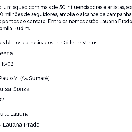
o, um squad com mais de 30 influenciadoras e artistas, s
50 milhões de seguidores, amplia o alcance da campanha
s pontos de contato. Entre os nomes estão Lauana Prado,
amila Pudim.
s blocos patrocinados por Gillette Venus:
leena
 15/02
 Paulo VI (Av. Sumaré)
Luísa Sonza
02
rcuito Laguna
– Lauana Prado