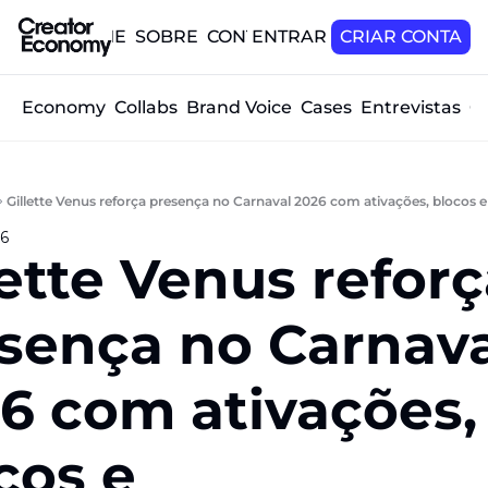
HOME
SOBRE
CONTATO
ENTRAR
CRIAR CONTA
tor Economy
Collabs
Brand Voice
Cases
Entrevistas
O
Gillette Venus reforça presença no Carnaval 2026 com ativações, blocos 
26
lette Venus reforç
sença no Carnava
6 com ativações, 
cos e 