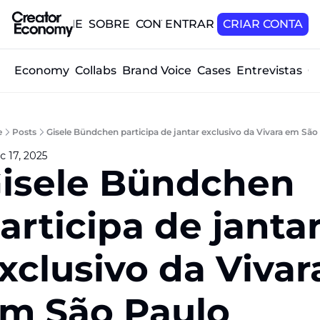
HOME
SOBRE
CONTATO
ENTRAR
CRIAR CONTA
tor Economy
Collabs
Brand Voice
Cases
Entrevistas
O
e
Posts
Gisele Bündchen participa de jantar exclusivo da Vivara em São
c 17, 2025
isele Bündchen 
articipa de jantar
xclusivo da Vivara
m São Paulo