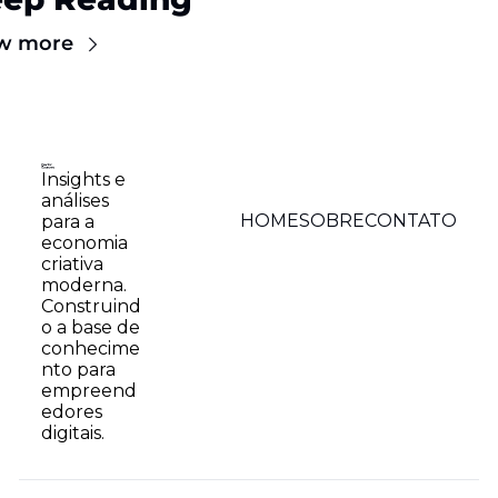
w more
Insights e 
análises 
HOME
SOBRE
CONTATO
para a 
economia 
criativa 
moderna. 
Construind
o a base de 
conhecime
nto para 
empreend
edores 
digitais.