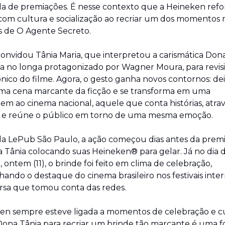
 de premiações. É nesse contexto que a Heineken refor
om cultura e socialização ao recriar um dos momentos m
s de O Agente Secreto.
onvidou Tânia Maria, que interpretou a carismática Dona
a no longa protagonizado por Wagner Moura, para revisit
ônico do filme. Agora, o gesto ganha novos contornos: deix
a cena marcante da ficção e se transforma em uma 
 ao cinema nacional, aquele que conta histórias, atrav
as e reúne o público em torno de uma mesma emoção.
la LePub São Paulo, a ação começou dias antes da premia
Tânia colocando suas Heineken® para gelar. Já no dia d
 ontem (11), o brinde foi feito em clima de celebração, 
ndo o destaque do cinema brasileiro nos festivais intern
rsa que tomou conta das redes.
en sempre esteve ligada a momentos de celebração e cul
Dona Tânia para recriar um brinde tão marcante é uma f