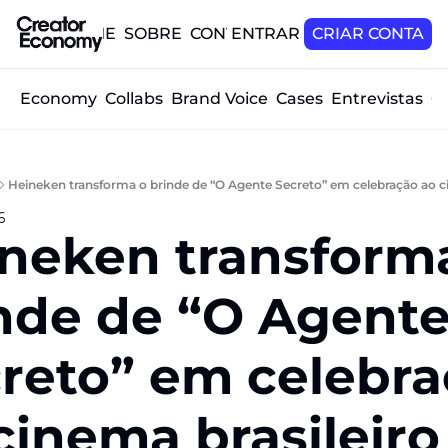
HOME
SOBRE
CONTATO
ENTRAR
CRIAR CONTA
tor Economy
Collabs
Brand Voice
Cases
Entrevistas
O
Heineken transforma o brinde de “O Agente Secreto” em celebração ao c
6
neken transforma
nde de “O Agente
reto” em celebraç
cinema brasileiro