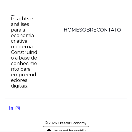
Insights e 
análises 
HOME
SOBRE
CONTATO
para a 
economia 
criativa 
moderna. 
Construind
o a base de 
conhecime
nto para 
empreend
edores 
digitais.
© 2026 Creator Economy.
Powered by beehiiv