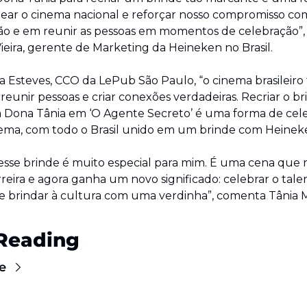
r o cinema nacional e reforçar nosso compromisso com
ção e em reunir as pessoas em momentos de celebração”, 
Vieira, gerente de Marketing da Heineken no Brasil.
a Esteves, CCO da LePub São Paulo, “o cinema brasileiro 
reunir pessoas e criar conexões verdadeiras. Recriar o br
a Dona Tânia em ‘O Agente Secreto’ é uma forma de cele
ema, com todo o Brasil unido em um brinde com Heinek
esse brinde é muito especial para mim. É uma cena que 
reira e agora ganha um novo significado: celebrar o talen
o e brindar à cultura com uma verdinha”, comenta Tânia M
Reading
e