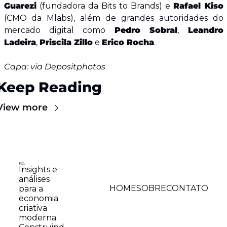
Guarezi
 (fundadora da Bits to Brands) e 
Rafael Kiso
(CMO da Mlabs), além de grandes autoridades do 
mercado digital como 
Pedro Sobral
, 
Leandro 
Ladeira
, 
Priscila Zillo
 e 
Erico Rocha
.
Capa: via Depositphotos
Keep Reading
View more
Insights e 
análises 
HOME
SOBRE
CONTATO
para a 
economia 
criativa 
moderna. 