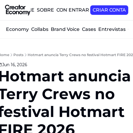
HOME
SOBRE
CONTATO
ENTRAR
CRIAR CONTA
tor Economy
Collabs
Brand Voice
Cases
Entrevistas
O
Home
Posts
Hotmart anuncia Terry Crews no festival Hotmart FIRE 20
Jun 16, 2026
Hotmart anuncia 
Terry Crews no 
festival Hotmart 
FIRE 2026