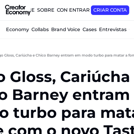
HOME
SOBRE
CONTATO
ENTRAR
CRIAR CONTA
tor Economy
Collabs
Brand Voice
Cases
Entrevistas
O
o Gloss, Cariúcha e Chico Barney entram em modo turbo para matar a f
 Gloss, Cariúcha 
o Barney entram 
 turbo para mata
 com o novo Tas