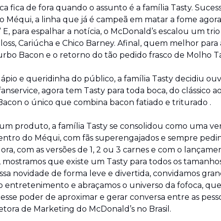
fica de fora quando o assunto é a família Tasty. Sucess
do Méqui, a linha que já é campeã em matar a fome agora
E, para espalhar a notícia, o McDonald’s escalou um trio 
oss, Cariúcha e Chico Barney. Afinal, quem melhor para 
urbo Bacon e o retorno do tão pedido frasco de Molho T
pio e queridinha do público, a família Tasty decidiu ouvir
fanservice, agora tem Tasty para toda boca, do clássico ao
acon o único que combina bacon fatiado e triturado .
um produto, a família Tasty se consolidou como uma ver
entro do Méqui, com fãs superengajados e sempre pedin
ora, com as versões de 1, 2 ou 3 carnes e com o lançamen
 mostramos que existe um Tasty para todos os tamanhos
ssa novidade de forma leve e divertida, convidamos gran
o entretenimento e abraçamos o universo da fofoca, que
esse poder de aproximar e gerar conversa entre as pessoa
iretora de Marketing do McDonald’s no Brasil.