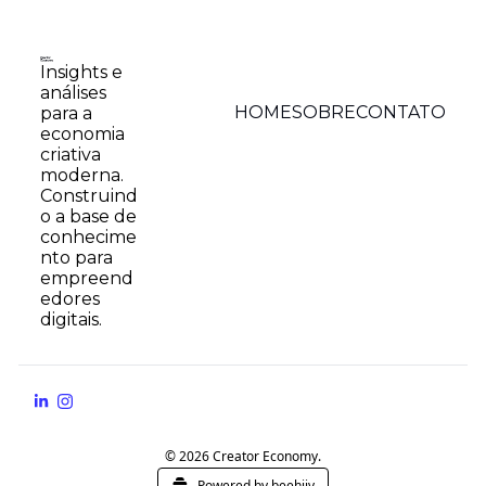
Insights e 
análises 
HOME
SOBRE
CONTATO
para a 
economia 
criativa 
moderna. 
Construind
o a base de 
conhecime
nto para 
empreend
edores 
digitais.
© 2026 Creator Economy.
Powered by beehiiv