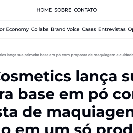
HOME
SOBRE
CONTATO
tor Economy
Collabs
Brand Voice
Cases
Entrevistas
O
tics lança sua primeira base em pó com proposta de maquiagem e cuidad
osmetics lança s
ra base em pó co
ta de maquiagem
o em um só prod