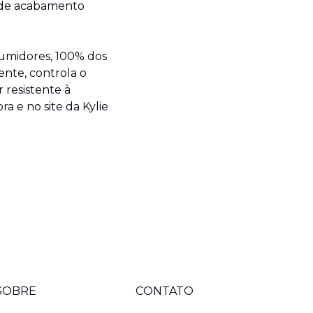
 de acabamento 
midores, 100% dos 
nte, controla o 
resistente à 
 e no site da Kylie 
SOBRE
CONTATO