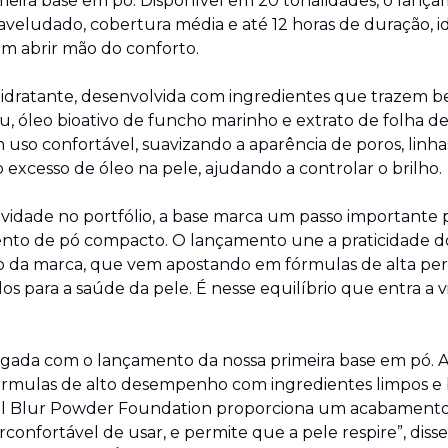
meira base em pó. Disponível em 20 tonalidades, o lanç
eludado, cobertura média e até 12 horas de duração, i
em abrir mão do conforto.
ratante, desenvolvida com ingredientes que trazem bene
 óleo bioativo de funcho marinho e extrato de folha de a
so confortável, suavizando a aparência de poros, linhas 
 excesso de óleo na pele, ajudando a controlar o brilho.
idade no portfólio, a base marca um passo importante pa
nto de pó compacto. O lançamento une a praticidade do
o da marca, que vem apostando em fórmulas de alta per
s para a saúde da pele. É nesse equilíbrio que entra a vi
gada com o lançamento da nossa primeira base em pó. A
rmulas de alto desempenho com ingredientes limpos e b
ral Blur Powder Foundation proporciona um acabamento 
confortável de usar, e permite que a pele respire”, disse 