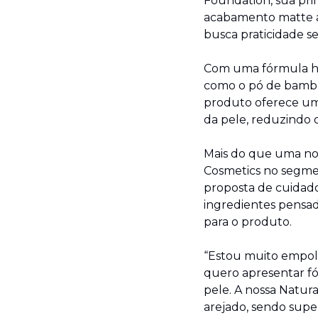
Foundation, sua pri
acabamento matte av
busca praticidade s
Com uma fórmula hid
como o pó de bambu,
produto oferece um u
da pele, reduzindo o
Mais do que uma nov
Cosmetics no segme
proposta de cuidad
ingredientes pensado
para o produto.
“Estou muito empol
quero apresentar fó
pele. A nossa Natu
arejado, sendo super