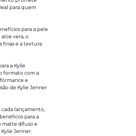
amento promete 
deal para quem 
fícios para a pele 
loe vera, o 
finas e a textura 
ra a Kylie 
 formato com a 
formance e 
são de Kylie Jenner 
 cada lançamento, 
enéficos para a 
matte difuso e 
Kylie Jenner. 