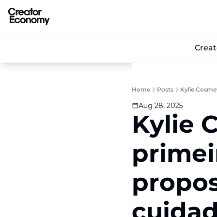
Crea
Home
Posts
Kylie Cosme
Aug 28, 2025
Kylie C
primei
propos
cuidad