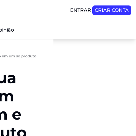
ENTRAR
CRIAR CONTA
pinião
o em um só produto
ua 
m 
 e 
uto 