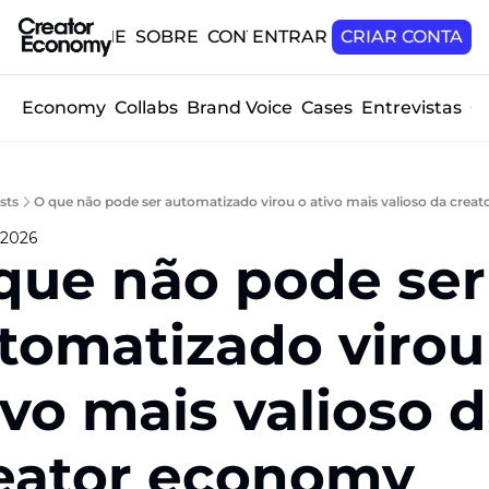
HOME
SOBRE
CONTATO
ENTRAR
CRIAR CONTA
tor Economy
Collabs
Brand Voice
Cases
Entrevistas
O
sts
O que não pode ser automatizado virou o ativo mais valioso da cre
 2026
que não pode ser 
tomatizado virou 
ivo mais valioso d
eator economy