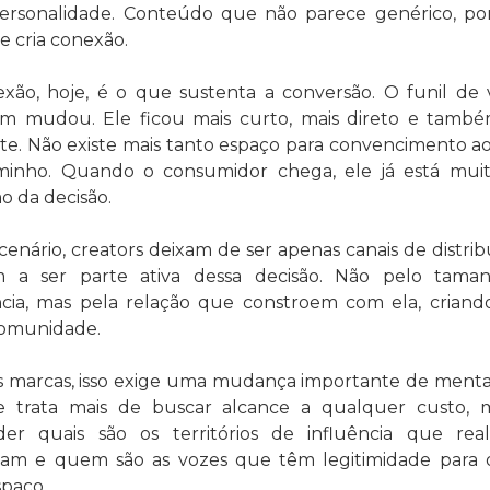
rsonalidade. Conteúdo que não parece genérico, po
ue cria conexão.
xão, hoje, é o que sustenta a conversão. O funil de 
 mudou. Ele ficou mais curto, mais direto e també
te. Não existe mais tanto espaço para convencimento ao
inho. Quando o consumidor chega, ele já está muit
o da decisão.
cenário, creators deixam de ser apenas canais de distribu
m a ser parte ativa dessa decisão. Não pelo taman
cia, mas pela relação que constroem com ela, criando
omunidade.
s marcas, isso exige uma mudança importante de mental
e trata mais de buscar alcance a qualquer custo, m
er quais são os territórios de influência que rea
am e quem são as vozes que têm legitimidade para 
spaço.