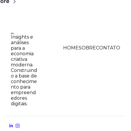
ore
Insights e 
análises 
HOME
SOBRE
CONTATO
para a 
economia 
criativa 
moderna. 
Construind
o a base de 
conhecime
nto para 
empreend
edores 
digitais.