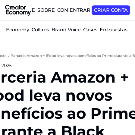
HOME
SOBRE
CONTATO
ENTRAR
CRIAR CONTA
tor Economy
Collabs
Brand Voice
Cases
Entrevistas
O
osts
Parceria Amazon + iFood leva novos benefícios ao Prime durante a B
, 2025
rceria Amazon + 
ood leva novos 
nefícios ao Prime
rante a Black 