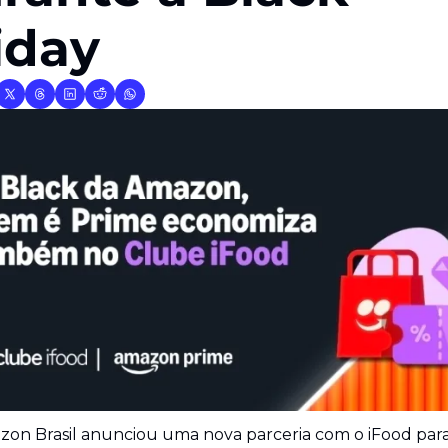
iday
on Brasil anunciou uma nova parceria com o iFood para 