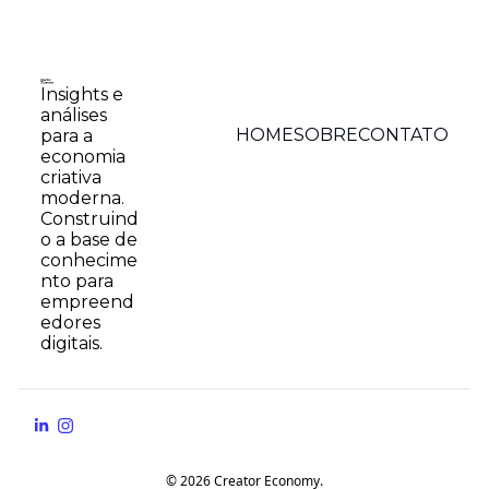
Insights e 
análises 
HOME
SOBRE
CONTATO
para a 
economia 
criativa 
moderna. 
Construind
o a base de 
conhecime
nto para 
empreend
edores 
digitais.
© 2026 Creator Economy.