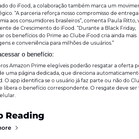
lado do iFood, a colaboração também marca um movimen
égico. “A parceria reforça nosso compromisso de entregar
ia aos consumidores brasileiros”, comenta Paula Ritto, v
ente de Crescimento do iFood. “Durante a Black Friday, 
ar os benefícios do Prime ao Clube iFood cria ainda mais 
ens e conveniência para milhões de usuários.”
cessar o benefício:
s Amazon Prime elegíveis poderão resgatar a oferta po
de uma página dedicada, que direciona automaticamente
d. O app identifica se o usuário já faz parte ou não do Clu
e libera o benefício correspondente. O resgate deve ser f
elular.
p Reading
more