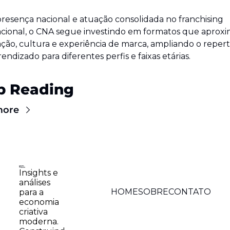
esença nacional e atuação consolidada no franchising 
cional, o CNA segue investindo em formatos que aproxi
ão, cultura e experiência de marca, ampliando o repertó
endizado para diferentes perfis e faixas etárias.
p Reading
more
Insights e 
análises 
HOME
SOBRE
CONTATO
para a 
economia 
criativa 
moderna. 