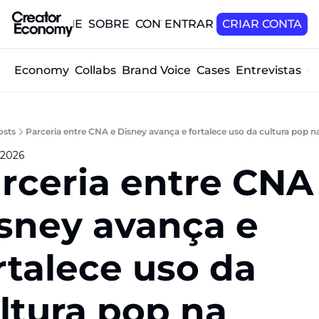
HOME
SOBRE
CONTATO
ENTRAR
CRIAR CONTA
tor Economy
Collabs
Brand Voice
Cases
Entrevistas
O
osts
Parceria entre CNA e Disney avança e fortalece uso da cultura pop na
 2026
rceria entre CNA 
sney avança e 
rtalece uso da 
ltura pop na 