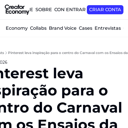
HOME
SOBRE
CONTATO
ENTRAR
CRIAR CONTA
tor Economy
Collabs
Brand Voice
Cases
Entrevistas
O
sts
Pinterest leva inspiração para o centro do Carnaval com os Ensaios d
2026
nterest leva 
piração para o 
ntro do Carnaval 
m os Ensaios da 