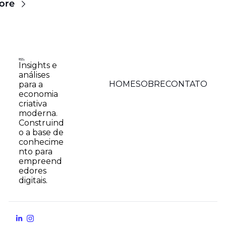
ore
Insights e 
análises 
HOME
SOBRE
CONTATO
para a 
economia 
criativa 
moderna. 
Construind
o a base de 
conhecime
nto para 
empreend
edores 
digitais.