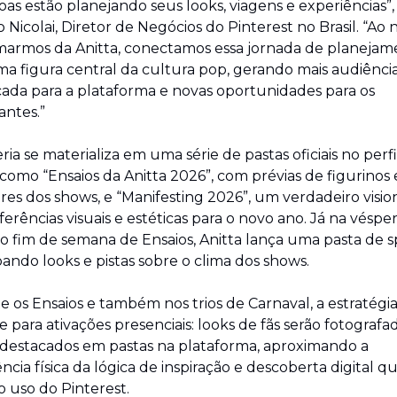
oas estão planejando seus looks, viagens e experiências”, 
 Nicolai, Diretor de Negócios do Pinterest no Brasil. “Ao n
marmos da Anitta, conectamos essa jornada de planejam
a figura central da cultura pop, gerando mais audiência
cada para a plataforma e novas oportunidades para os 
antes.”
ria se materializa em uma série de pastas oficiais no perfil
, como “Ensaios da Anitta 2026”, com prévias de figurinos e
res dos shows, e “Manifesting 2026”, um verdadeiro visio
erências visuais e estéticas para o novo ano. Já na vésper
o fim de semana de Ensaios, Anitta lança uma pasta de spo
ando looks e pistas sobre o clima dos shows.
 os Ensaios e também nos trios de Carnaval, a estratégia 
 para ativações presenciais: looks de fãs serão fotografad
 destacados em pastas na plataforma, aproximando a 
ncia física da lógica de inspiração e descoberta digital qu
 uso do Pinterest.