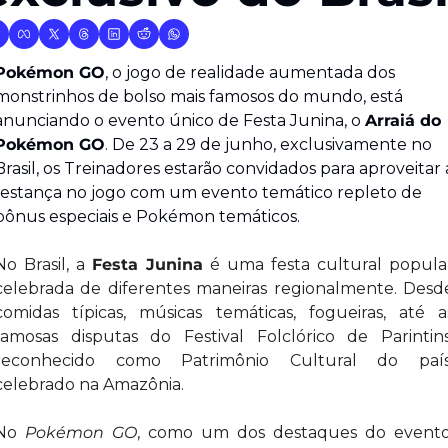
Pokémon GO
, o jogo de realidade aumentada dos 
monstrinhos de bolso mais famosos do mundo, está 
anunciando o evento único de Festa Junina, o 
Arraiá do 
Pokémon GO
. De 23 a 29 de junho, exclusivamente no 
Brasil, os Treinadores estarão convidados para aproveitar a
festança no jogo com um evento temático repleto de 
bônus especiais e Pokémon temáticos.
No Brasil, a 
Festa Junina
 é uma festa cultural popular
celebrada de diferentes maneiras regionalmente. Desde
comidas típicas, músicas temáticas, fogueiras, até as
famosas disputas do Festival Folclórico de Parintins,
reconhecido como Patrimônio Cultural do país,
celebrado na Amazônia.
No 
Pokémon GO
,
como um dos destaques do evento,