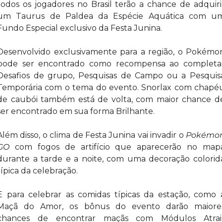
todos os jogadores no Brasil terão a chance de adquirir
um Taurus de Paldea da Espécie Aquática com um
Fundo Especial exclusivo da Festa Junina.
Desenvolvido exclusivamente para a região, o Pokémon
pode ser encontrado como recompensa ao completar
Desafios de grupo, Pesquisas de Campo ou a Pesquisa
Temporária com o tema do evento. Snorlax com chapéu
de caubói também está de volta, com maior chance de
ser encontrado em sua forma Brilhante. 
Além disso, o clima de Festa Junina vai invadir o 
Pokémon
GO
 com fogos de artifício que aparecerão no mapa
durante a tarde e a noite, com uma decoração colorida
típica da celebração.
E para celebrar as comidas típicas da estação, como a
Maçã do Amor, os bônus do evento darão maiores
chances de encontrar maçãs com Módulos Atrair