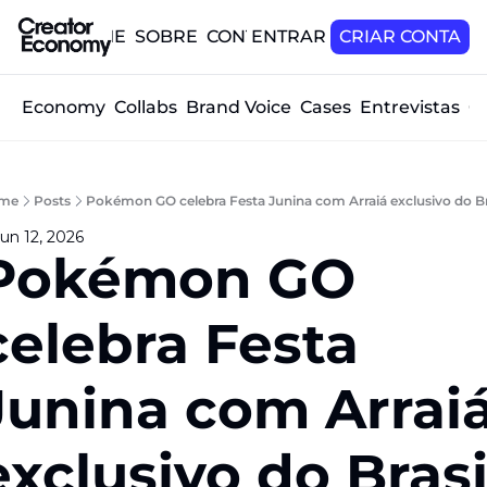
HOME
SOBRE
CONTATO
ENTRAR
CRIAR CONTA
tor Economy
Collabs
Brand Voice
Cases
Entrevistas
O
me
Posts
Pokémon GO celebra Festa Junina com Arraiá exclusivo do Br
un 12, 2026
Pokémon GO 
celebra Festa 
Junina com Arraiá
exclusivo do Brasi