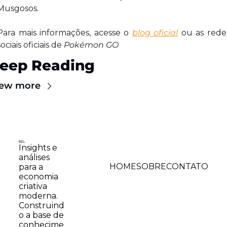
Musgosos. 
Para mais informações, acesse o 
blog oficial
 ou as redes
sociais oficiais de 
Pokémon GO
eep Reading
iew more
Insights e 
análises 
HOME
SOBRE
CONTATO
para a 
economia 
criativa 
moderna. 
Construind
o a base de 
conhecime