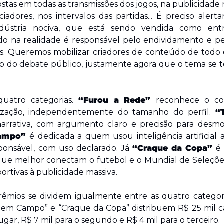
as em todas as transmissões dos jogos, na publicidade re
iadores, nos intervalos das partidas... É preciso alert
ndústria nociva, que está sendo vendida como entr
o na realidade é responsável pelo endividamento e pe
ras. Queremos mobilizar criadores de conteúdo de todo o
o do debate público, justamente agora que o tema se t
uatro categorias. 
“Furou a Rede” 
reconhece o co
lização, independentemente do tamanho do perfil. 
“
arrativa, com argumento claro e precisão para desmon
ampo” 
é dedicada a quem usou inteligência artificial a
sponsável, com uso declarado. Já 
“Craque da Copa”
 é
que melhor conectam o futebol e o Mundial de Seleções
portivas à publicidade massiva.
êmios se dividem igualmente entre as quatro categoria
IA em Campo” e “Craque da Copa” distribuem R$ 25 mil 
lugar, R$ 7 mil para o segundo e R$ 4 mil para o terceiro.