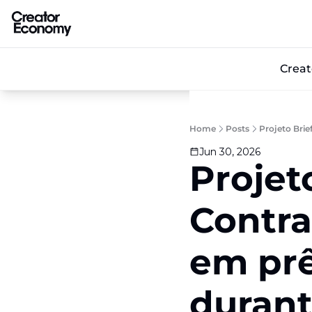
Crea
Home
Posts
Projeto Brie
Jun 30, 2026
Projeto
Contra
em pre
duran