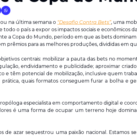
çou na última semana o 
“Desafio Contra Bets”
, uma mobil
 todo o país a expor os impactos sociais e econômicos da 
nte a Copa do Mundo, período em que as bets dominam o
 em prêmios para as melhores produções, divididas em qu
objetivos centrais: mobilizar a pauta das bets no mome
gulação, endividamento e publicidade; aproximar criad
 e têm potencial de mobilização, inclusive quem trabal
, na prática, quais formatos conseguem furar a bolha e ge
tropóloga especialista em comportamento digital e coor
iadores é uma forma de ocupar um terreno hoje domina
gos de azar sequestrou uma paixão nacional. Estamos s