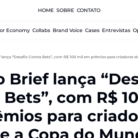
HOME
SOBRE
CONTATO
tor Economy
Collabs
Brand Voice
Cases
Entrevistas
O
f lança “Desafio Contra Bets”, com R$ 100 mil em prêmios para criadores
 Brief lança “Des
 Bets”, com R$ 10
̂mios para criado
te a Copa do Mun