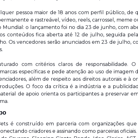
lquer pessoa maior de 18 anos com perfil público, de 
ermanente e rastreável, vídeo, reels, carrossel, meme o
 Mundial: o lançamento foi no dia 23 de junho, com abert
os conteúdos fica aberta até 12 de julho, seguida pela
lho. Os vencedores serão anunciados em 23 de julho, c
s.
uturado com critérios claros de responsabilidade. 
 marcas específicas e pede atenção ao uso de imagem de
enciadores, além de respeito aos direitos autorais e à or
oduções. O foco da crítica é a indústria e a publicida
terial de apoio orienta os participantes a preservar e
ema.
po
Bets é construído em parceria com organizações que 
onectando criadores e assinando como parceiras oficiais.