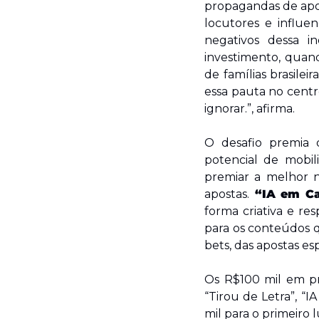
propagandas de apost
locutores e influenc
negativos dessa i
investimento, quand
de famílias brasilei
essa pauta no centr
ignorar.”, afirma.
O desafio premia q
potencial de mobi
premiar a melhor n
apostas.
 “IA em C
forma criativa e re
para os conteúdos 
bets, das apostas es
Os R$100 mil em pr
“Tirou de Letra”, “
mil para o primeiro 