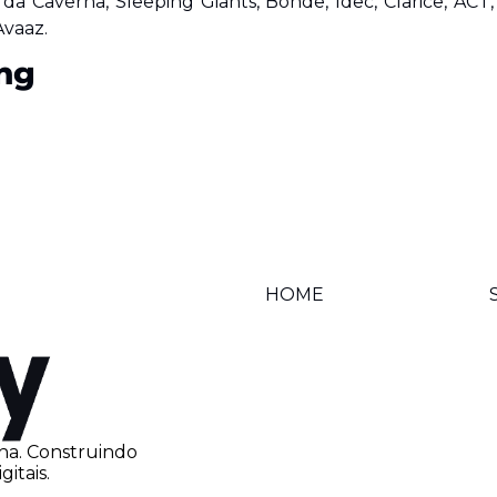
a da Caverna, Sleeping Giants, Bonde, Idec, Clarice, ACT, 
Avaaz.
ng
HOME
na. Construindo 
itais.