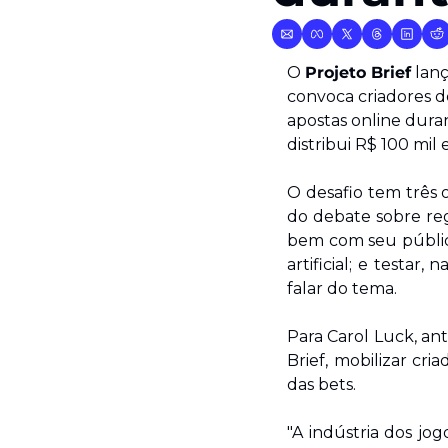
O 
Projeto Brief
 lan
convoca criadores de
apostas online dura
distribui R$ 100 mil
O desafio tem três 
do debate sobre re
bem com seu público
artificial; e testar
falar do tema.
Para Carol Luck, an
Brief, mobilizar cr
das bets.
"A indústria dos jo