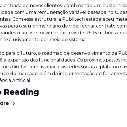
a a entrada de novos clientes, combinando um custo inicial
idade com uma remuneração variável baseada no sucess
has. Com essa estrutura, a Publitech estabeleceu metas
vas para o seu primeiro ano de vida: fechar contrato com 
grandes marcas e movimentar mais de R$ 15 milhões em 
s exclusivamente por meio do sistema.
o para o futuro, o roadmap de desenvolvimento da Publ
vê a expansão das funcionalidades. Os próximos passos in
ções diretas com as principais redes sociais e plataformas
ce do mercado, além da implementação de ferramenta
ncia Artificial.
 Reading
ore