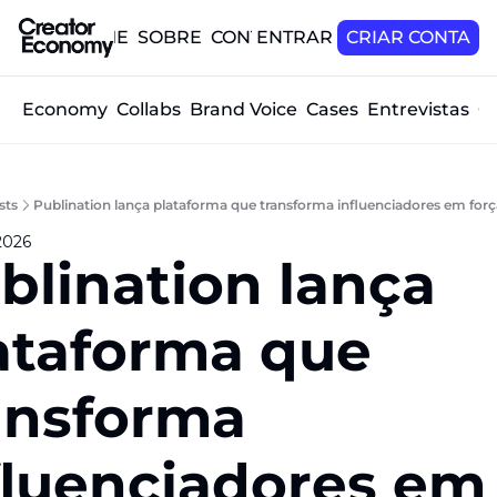
HOME
SOBRE
CONTATO
ENTRAR
CRIAR CONTA
tor Economy
Collabs
Brand Voice
Cases
Entrevistas
O
sts
Publination lança plataforma que transforma influenciadores em forc
2026
blination lança 
ataforma que 
ansforma 
fluenciadores em 