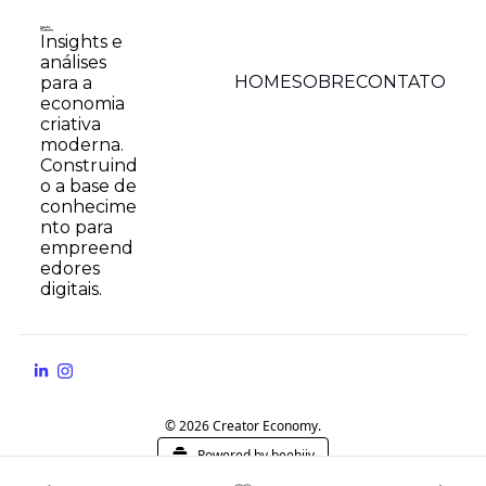
Insights e 
análises 
HOME
SOBRE
CONTATO
para a 
economia 
criativa 
moderna. 
Construind
o a base de 
conhecime
nto para 
empreend
edores 
digitais.
© 2026 Creator Economy.
Powered by beehiiv