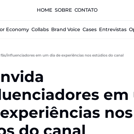
HOME
SOBRE
CONTATO
tor Economy
Collabs
Brand Voice
Cases
Entrevistas
O
fãs/influenciadores em um dia de experiências nos estúdios do canal
nvida 
nfluenciadores em
experiências nos 
ios do canal