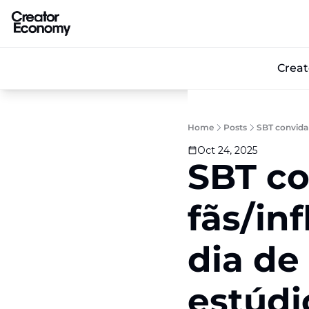
Crea
Home
Posts
SBT convida 
Oct 24, 2025
SBT co
fãs/i
dia de 
estúd