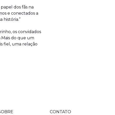
papel dos fãs na 
mos e conectados a 
história.”
inho, os convidados 
.Mais do que um 
 fiel, uma relação 
SOBRE
CONTATO