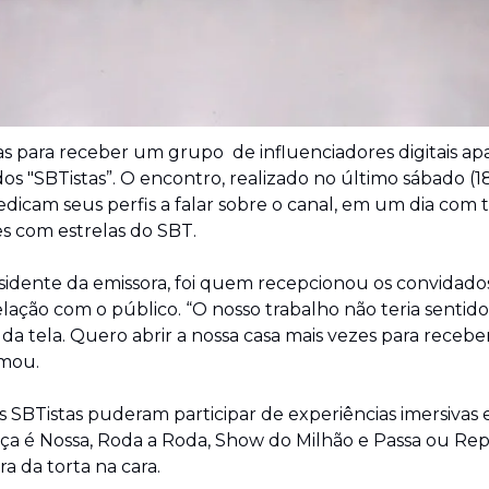
s para receber um grupo  de influenciadores digitais ap
os "SBTistas”. O encontro, realizado no último sábado (18
icam seus perfis a falar sobre o canal, em um dia com to
es com estrelas do SBT.
esidente da emissora, foi quem recepcionou os convidados
lação com o público. “O nosso trabalho não teria sentido
da tela. Quero abrir a nossa casa mais vezes para receber
rmou.
s SBTistas puderam participar de experiências imersivas
ça é Nossa, Roda a Roda, Show do Milhão e Passa ou Repas
ra da torta na cara.