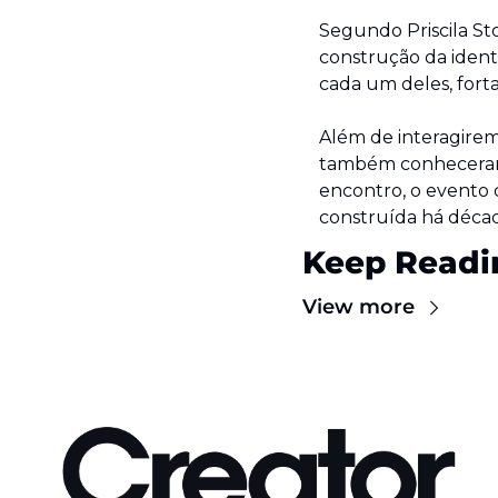
Segundo Priscila Sto
construção da ident
cada um deles, fort
Além de interagirem
também conheceram 
encontro, o evento c
construída há décad
Keep Readi
View more