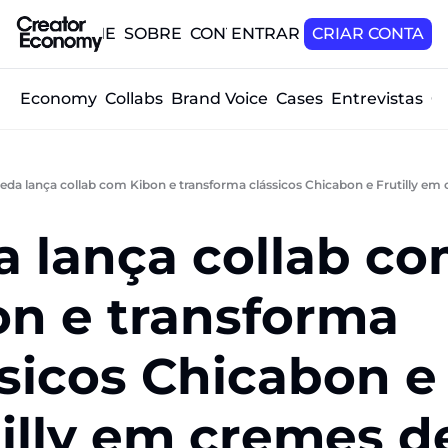
HOME
SOBRE
CONTATO
ENTRAR
CRIAR CONTA
tor Economy
Collabs
Brand Voice
Cases
Entrevistas
O
eda lança collab com Kibon e transforma clássicos Chicabon e Frutilly em
 lança collab co
n e transforma 
ssicos Chicabon e 
illy em cremes de