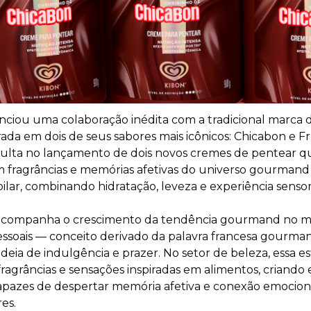
ciou uma colaboração inédita com a tradicional marca d
rada em dois de seus sabores mais icônicos: Chicabon e Frut
sulta no lançamento de dois novos cremes de pentear qu
 fragrâncias e memórias afetivas do universo gourmand 
ilar, combinando hidratação, leveza e experiência sensori
va acompanha o crescimento da tendência gourmand no m
ssoais — conceito derivado da palavra francesa gourmand
ideia de indulgência e prazer. No setor de beleza, essa est
ragrâncias e sensações inspiradas em alimentos, criando e
capazes de despertar memória afetiva e conexão emociona
es.