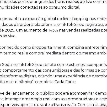
conhecidas por liderar grandes transmissões de live comme
munidades conectadas ao consumo digital.
a acompanha a expansão global do live shopping nas redes s
dados da própria plataforma, o TikTok Shop registrou, e
e 2025, um aumento de 143% nas vendas realizadas por
 ao vivo.
 conhecido como shoppertainment, combina entretenime
m tempo real e compra imediata dentro do mesmo ambien
de Seda no TikTok Shop reflete como estamos acompanha
o comportamento das consumidoras e das formas de com
plataformas digitais, criando uma experiência de descobe
o mais dinâmica”, completa Carla Forte.
live de lançamento, o público poderá acompanhar demon
s, interagir em tempo real com as apresentadoras e acess
isponíveis apenas durante a transmissão. Com a iniciativa,