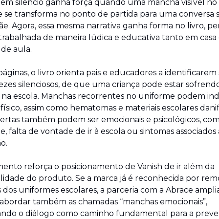
 em silêncio ganha força quando uma mancha visível no 
 se transforma no ponto de partida para uma conversa s
e. Agora, essa mesma narrativa ganha forma no livro, pe
 trabalhada de maneira lúdica e educativa tanto em casa
 de aula.
ginas, o livro orienta pais e educadores a identificarem si
ezes silenciosos, de que uma criança pode estar sofrendo
a na escola. Manchas recorrentes no uniforme podem indi
 físico, assim como hematomas e materiais escolares danifi
lertas também podem ser emocionais e psicológicos, com
, falta de vontade de ir à escola ou sintomas associados à
o.
ento reforça o posicionamento de Vanish de ir além da 
lidade do produto. Se a marca já é reconhecida por rem
dos uniformes escolares, a parceria com a Abrace amplia
 abordar também as chamadas “manchas emocionais”, 
ando o diálogo como caminho fundamental para a preven