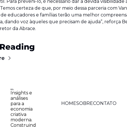
il. Para preveni-lo, é necessário dar a devida visibilidade a
 Temos certeza de que, por meio dessa parceria com Vanis
 de educadores e famílias terão uma melhor compreensã
, dando voz àqueles que precisam de ajuda”, reforça B
iretor da Abrace.
 Reading
re
Insights e 
análises 
HOME
SOBRE
CONTATO
para a 
economia 
criativa 
moderna. 
Construind