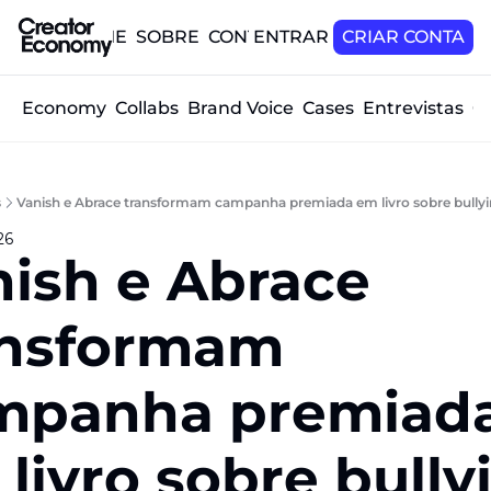
HOME
SOBRE
CONTATO
ENTRAR
CRIAR CONTA
tor Economy
Collabs
Brand Voice
Cases
Entrevistas
O
s
Vanish e Abrace transformam campanha premiada em livro sobre bullyi
26
ish e Abrace 
ansformam 
mpanha premiada
livro sobre bullyi