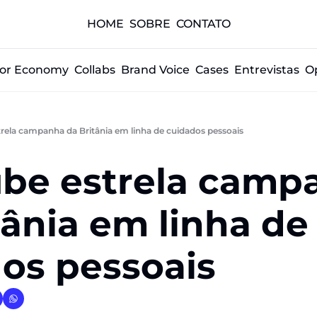
HOME
SOBRE
CONTATO
tor Economy
Collabs
Brand Voice
Cases
Entrevistas
O
trela campanha da Britânia em linha de cuidados pessoais
ube estrela camp
ânia em linha de 
os pessoais