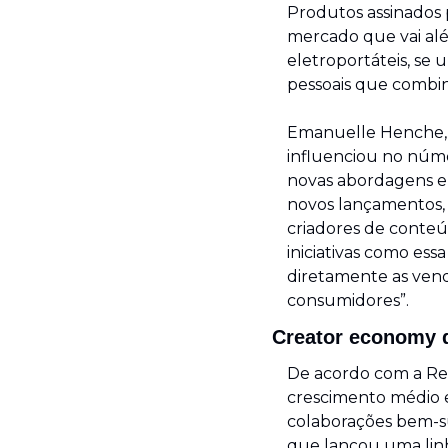
Produtos assinados 
mercado que vai alé
eletroportáteis, se 
pessoais que combina
Emanuelle Henche, g
influenciou no núm
novas abordagens em
novos lançamentos, e
criadores de conteú
iniciativas como es
diretamente as venda
consumidores”.
Creator economy 
De acordo com a Red
crescimento médio 
colaborações bem-su
que lançou uma linh