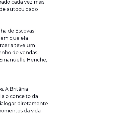
nado cada vez mais 
de autocuidado 
ha de Escovas 
 em que ela 
rceria teve um 
enho de vendas 
 Emanuelle Henche, 
 A Britânia 
a o conceito da 
ialogar diretamente 
momentos da vida. 