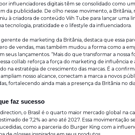
por influenciadores digitais têm se consolidado como um
m da publicidade. De olho nesse movimento, a Britânia, m
uniu à criadora de conteúdo Viih Tube para lançar uma li
 tecnologia, praticidade e o lifestyle da influenciadora.
erente de marketing da Britânia, destaca que essa parce
ero de vendas, mas também mudou a forma como a emp
 seus lançamentos. “Mais do que transformar a nossa f
ssa collab reforça a força do marketing de influência e a
do na estratégia de crescimento das marcas. É a confirm
sa ampliam nosso alcance, conectam a marca a novos públ
s, fortalecendo ainda mais a presença da Britânia no dia 
que faz sucesso
irection, o Brasil é o quarto maior mercado global na c
estimado de 7,2% ao ano até 2027. Essa movimentação s
cedidas, como a parceria do Burger King com a influenci
a de glosses inspirados em seus produtos. 