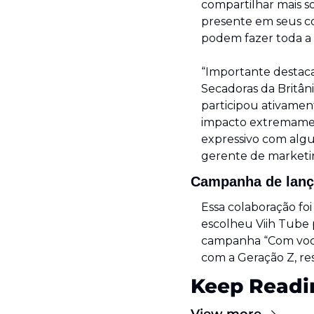
compartilhar mais so
presente em seus c
podem fazer toda a d
“Importante destaca
Secadoras da Britâni
participou ativamen
impacto extremamen
expressivo com algu
gerente de marketin
Campanha de lan
Essa colaboração foi
escolheu Viih Tube 
campanha “Com você 
com a Geração Z, re
Keep Readi