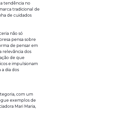
a tendência no 
arca tradicional de 
nha de cuidados 
ria não só 
resa pensa sobre 
orma de pensar em 
 relevância dos 
ação de que 
icos e impulsionam 
a dia dos 
ategoria, com um 
egue exemplos de 
adora Mari Maria, 