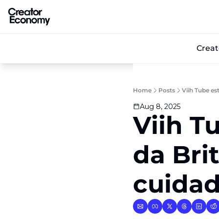
Crea
Home
Posts
Viih Tube es
Aug 8, 2025
Viih T
da Brit
cuidad