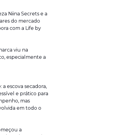
a Niina Secrets e a 
ares do mercado 
ora com a Life by 
rca viu na 
, especialmente a 
a escova secadora, 
sível e prático para 
mpenho, mas 
olvida em todo o 
começou a 