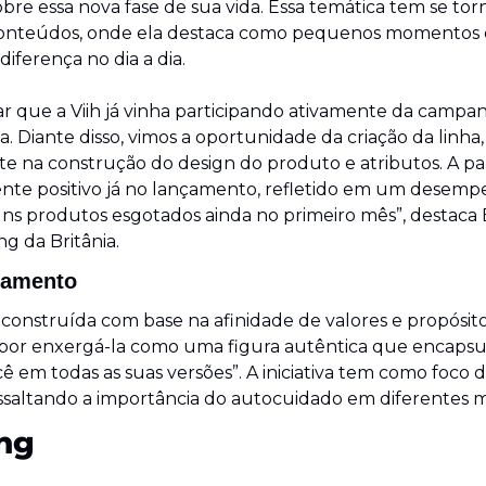
bre essa nova fase de sua vida. Essa temática tem se tor
onteúdos, onde ela destaca como pequenos momentos 
iferença no dia a dia.
r que a Viih já vinha participando ativamente da campan
a. Diante disso, vimos a oportunidade da criação da linha,
te na construção do design do produto e atributos. A pa
te positivo já no lançamento, refletido em um desemp
ns produtos esgotados ainda no primeiro mês”, destaca
g da Britânia.
çamento
 construída com base na afinidade de valores e propósitos.
por enxergá-la como uma figura autêntica que encapsul
em todas as suas versões”. A iniciativa tem como foco d
ssaltando a importância do autocuidado em diferentes 
ng