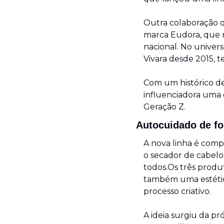
Outra colaboração qu
marca Eudora, que 
nacional. No univers
Vivara desde 2015, t
Com um histórico de
influenciadora uma 
Geração Z.
Autocuidado de fo
A nova linha é comp
o secador de cabelos
todos.Os três produ
também uma estética
processo criativo.
A ideia surgiu da pr