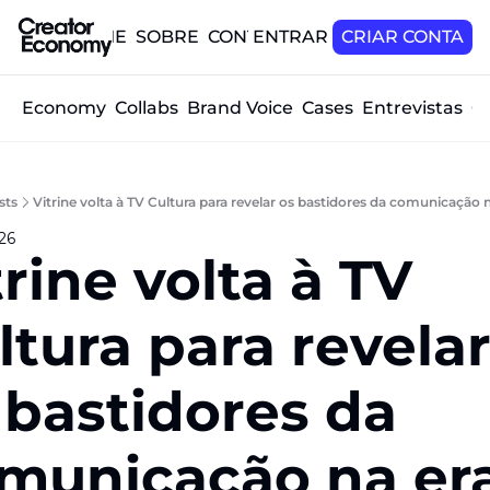
HOME
SOBRE
CONTATO
ENTRAR
CRIAR CONTA
tor Economy
Collabs
Brand Voice
Cases
Entrevistas
O
sts
Vitrine volta à TV Cultura para revelar os bastidores da comunicação n
026
rine volta à TV 
ltura para revelar
 bastidores da 
municação na era