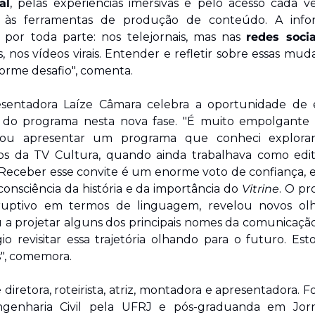
ial
, pelas experiências imersivas e pelo acesso cada ve
 às ferramentas de produção de conteúdo. A infor
a por toda parte: nos telejornais, mas nas 
redes socia
 nos vídeos virais. Entender e refletir sobre essas muda
rme desafio", comenta. 
sentadora Laíze Câmara celebra a oportunidade de e
 do programa nesta nova fase. "É muito empolgante 
ou apresentar um programa que conheci exploran
os da TV Cultura, quando ainda trabalhava como edit
 Receber esse convite é um enorme voto de confiança, e
consciência da história e da importância do 
Vitrine
. O pr
sruptivo em termos de linguagem, revelou novos olh
 a projetar alguns dos principais nomes da comunicação
gio revisitar essa trajetória olhando para o futuro. Esto
", comemora.
 diretora, roteirista, atriz, montadora e apresentadora. 
genharia Civil pela UFRJ e pós-graduanda em Jorna