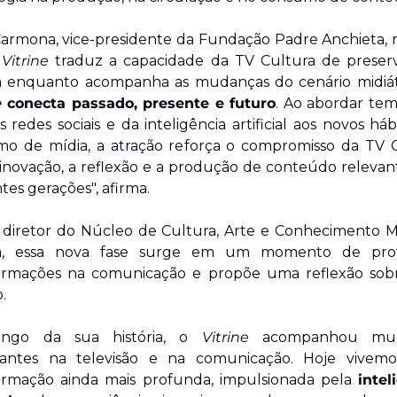
armona, vice-presidente da Fundação Padre Anchieta, re
 
Vitrine 
traduz a capacidade da TV Cultura de preserv
ia enquanto acompanha as mudanças do cenário midiáti
e
 conecta passado, presente e futuro
. Ao abordar tem
 redes sociais e da inteligência artificial aos novos háb
o de mídia, a atração reforça o compromisso da TV C
inovação, a reflexão e a produção de conteúdo relevant
tes gerações", afirma. 
 diretor do Núcleo de Cultura, Arte e Conhecimento Ma
a, essa nova fase surge em um momento de prof
ormações na comunicação e propõe uma reflexão sobr
.
ongo da sua história, o 
Vitrine
 acompanhou mud
tantes na televisão e na comunicação. Hoje vivemo
ormação ainda mais profunda, impulsionada pela 
intel