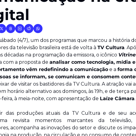
gital
sábado (4/7), um dos programas que marcou a história do
res da televisão brasileira está de volta à 
TV Cultura
. Apó
s décadas na programação da emissora, o icônico 
Vitrine
a com a proposta de 
analisar como tecnologia, mídia e 
rtamento vêm redefinindo a comunicação
 e a 
forma 
ssoas se informam, se comunicam e consomem cont
xar de visitar os bastidores da TV Cultura. A atração vai ao
m horário alternativo aos domingos, às 19h, e de terça pa
-feira, à meia-noite, com apresentação de 
Laíze Câmara
.
ir das produções atuais da TV Cultura e de seu ace
ama revisita momentos marcantes da televisão, r
ores, acompanha as inovações do setor e discute os impac
ogia na produção, na circulação e no consumo de conte