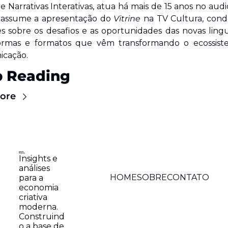
 e Narrativas Interativas, atua há mais de 15 anos no audio
 assume a apresentação do 
Vitrine 
na TV Cultura, con
s sobre os desafios e as oportunidades das novas lingu
ormas e formatos que vêm transformando o ecossist
cação.
 Reading
ore
Insights e 
análises 
HOME
SOBRE
CONTATO
para a 
economia 
criativa 
moderna. 
Construind
o a base de 