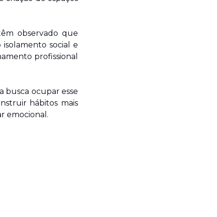
têm observado que 
solamento social e 
mento profissional 
ma busca ocupar esse 
struir hábitos mais 
ar emocional.