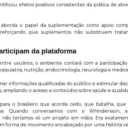
tificou efeitos positivos consistentes da prática de ativid
aborda o papel da suplementação como apoio compl
 reforçando que suplementos não substituem trata
articipam da plataforma
ntre usuários, o ambiente contará com a participação d
psiquiatria, nutrição, endocrinologia, neurologia e medici
mar informações qualificadas do público e estimular dis
as, ampliando o acesso a conteúdos sobre saúde e qualida
 para o brasileiro que acorda cedo, que batalha, que
a. Quando conversamos com o Whindersson, a
 não teríamos só um projeto em mãos. Era exatamente
em forma de movimento encabeçado por uma história verd