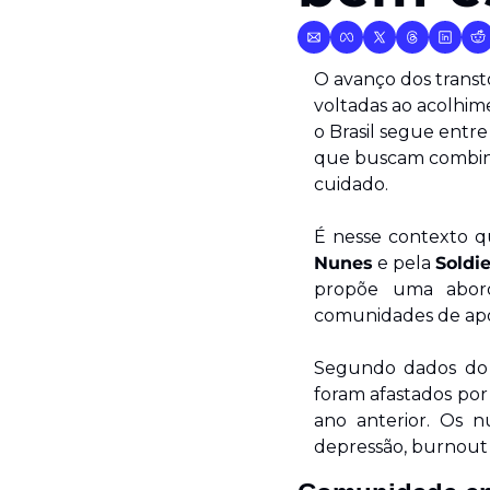
O avanço dos transt
voltadas ao acolhim
o Brasil segue entr
que buscam combina
cuidado.
É nesse contexto q
Nunes
 e pela 
Soldie
propõe uma abord
comunidades de apo
Segundo dados do Mi
foram afastados por
ano anterior. Os 
depressão, burnout 