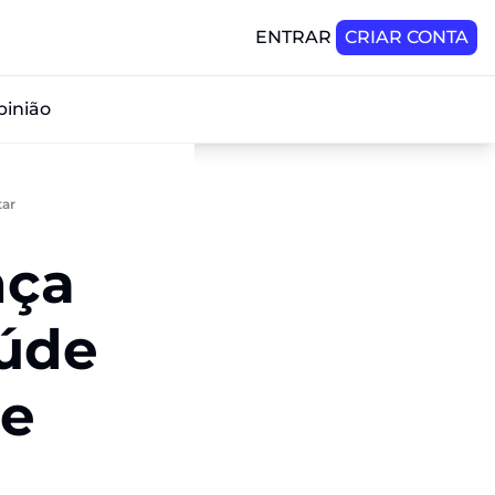
ENTRAR
CRIAR CONTA
pinião
tar
̧a 
́de 
e 