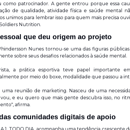
 como patrocinador. A gente entrou porque essa cau
ão de qualidade, atividade física e saúde mental nã
 nos unimos para lembrar isso para quem mais precisa ouvir
oldiers Nutrition.
pessoal que deu origem ao projeto
Whindersson Nunes tornou-se uma das figuras públicas 
amente sobre seus desafios relacionados à saúde mental.
ta, a prática esportiva teve papel importante em 
almente por meio do boxe, modalidade que passou a inte
e uma reunião de marketing. Nasceu de uma necessida
lvou, e eu quero que mais gente descubra isso, no rit
ento", afirma.
das comunidades digitais de apoio
A 1. TODO DIA. acompanha uma tendência crescente de 