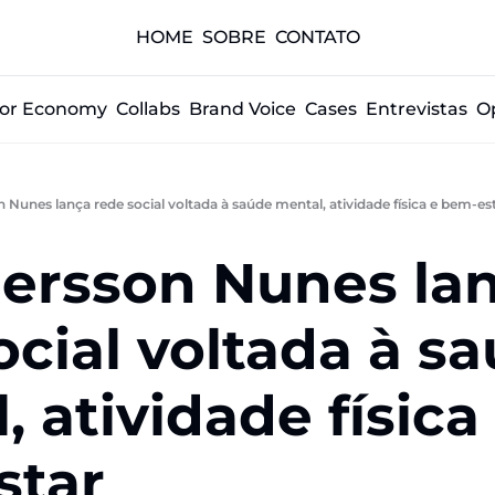
HOME
SOBRE
CONTATO
tor Economy
Collabs
Brand Voice
Cases
Entrevistas
O
Nunes lança rede social voltada à saúde mental, atividade física e bem-es
rsson Nunes lanc
cial voltada à sau
 atividade física 
star