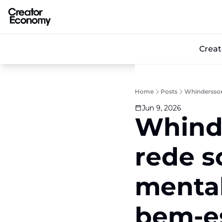
Crea
Home
Posts
Whindersson 
Jun 9, 2026
Whinde
rede so
mental,
bem-e