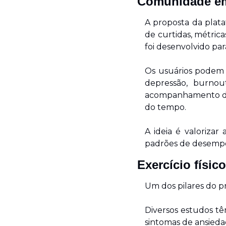
Comunidade em
A proposta da plataf
de curtidas, métric
foi desenvolvido pa
Os usuários podem p
depressão, burnou
acompanhamento de h
do tempo.
A ideia é valorizar
padrões de desemp
Exercício físi
Um dos pilares do pr
Diversos estudos tê
sintomas de ansiedad