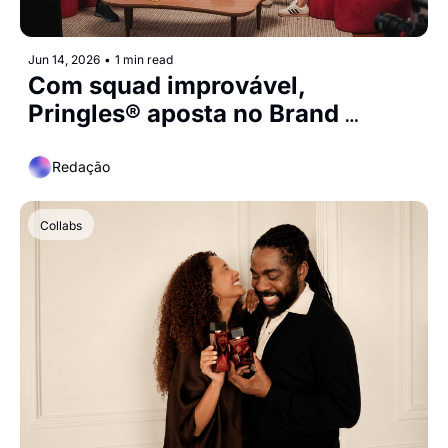
Jun 14, 2026
•
1 min read
Com squad improvável, 
Pringles® aposta no Brand 
Entertainment em eventos 
esportivos
Redação
Collabs