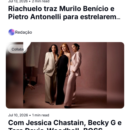
Jul 13, 2026
•
2 min read
Riachuelo traz Murilo Benício e 
Pietro Antonelli para estrelarem 
Dia dos Pais da marca
Redação
Collabs
Jul 10, 2026
•
1 min read
Com Jessica Chastain, Becky G e 