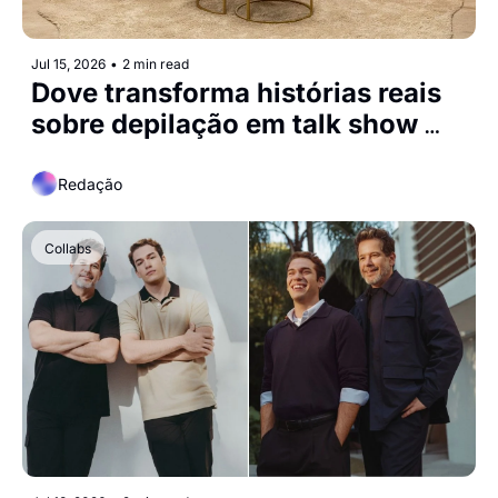
Jul 15, 2026
•
2 min read
Dove transforma histórias reais 
sobre depilação em talk show 
bem-humorado com Paolla 
Oliveira e Dani Calabresa
Redação
Collabs