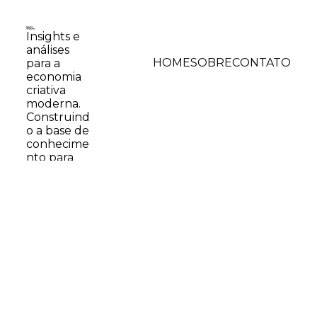
Insights e 
análises 
HOME
SOBRE
CONTATO
para a 
economia 
criativa 
moderna. 
Construind
o a base de 
conhecime
nto para 
empreend
edores 
digitais.
© 2026 Creator Economy.
Powered by beehiiv