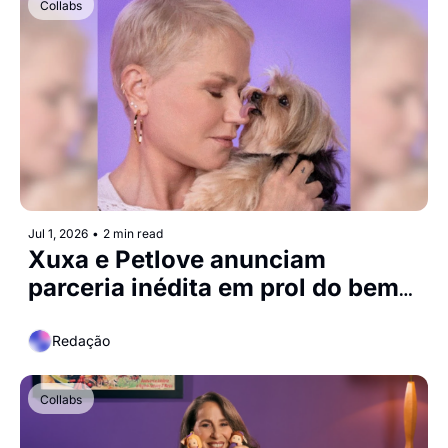
Collabs
Jul 1, 2026
•
2 min read
Xuxa e Petlove anunciam 
parceria inédita em prol do bem-
estar e da saúde dos pets
Redação
Collabs