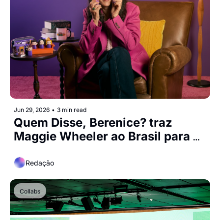
Jun 29, 2026
•
3 min read
Quem Disse, Berenice? traz 
Maggie Wheeler ao Brasil para 
lançamento de collab inédita 
inspirada em FriendsTM
Redação
Collabs