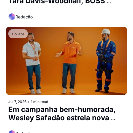
Tara Davis-Woodhall, BOSS 
reforça sua visão de feminilidade 
contemporânea
Redação
Collabs
Jul 7, 2026
•
1 min read
Em campanha bem-humorada, 
Wesley Safadão estrela nova 
peça da Brisanet