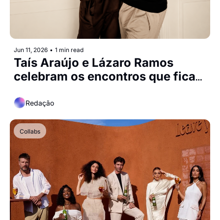
Jun 11, 2026
•
1 min read
Taís Araújo e Lázaro Ramos 
celebram os encontros que ficam 
na memória em campanha da 
Natura
Redação
Collabs