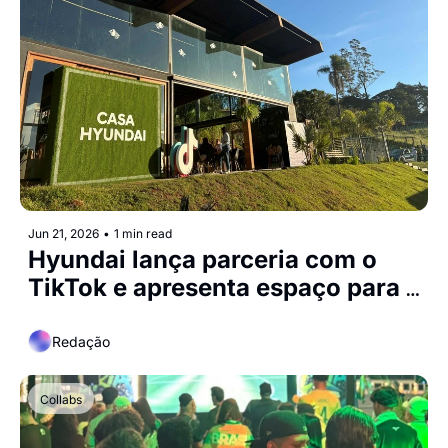
Jun 21, 2026
•
1 min read
Hyundai lança parceria com o 
TikTok e apresenta espaço para 
criação de conteúdo de 
influenciadores
Redação
Collabs