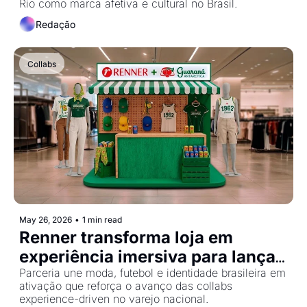
Rio como marca afetiva e cultural no Brasil. 
Redação
Collabs
May 26, 2026
•
1 min read
Renner transforma loja em 
experiência imersiva para lançar 
collab com Guaraná Antarctica
Parceria une moda, futebol e identidade brasileira em 
ativação que reforça o avanço das collabs 
experience-driven no varejo nacional.