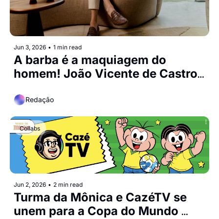
Jun 3, 2026
•
1 min read
A barba é a maquiagem do 
homem! João Vicente de Castro 
é a estrela de nova campanha da 
Philips
Redação
Collabs
Jun 2, 2026
•
2 min read
Turma da Mônica e CazéTV se 
unem para a Copa do Mundo 