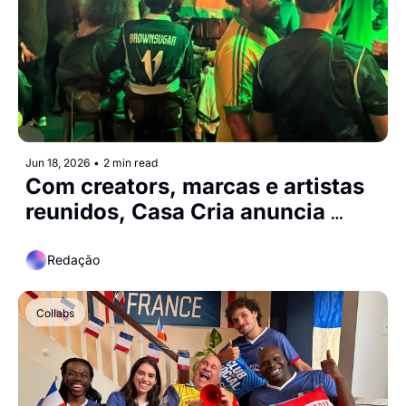
Jun 18, 2026
•
2 min read
Com creators, marcas e artistas 
reunidos, Casa Cria anuncia 
programação dos próximos 
jogos do Brasil
Redação
Collabs