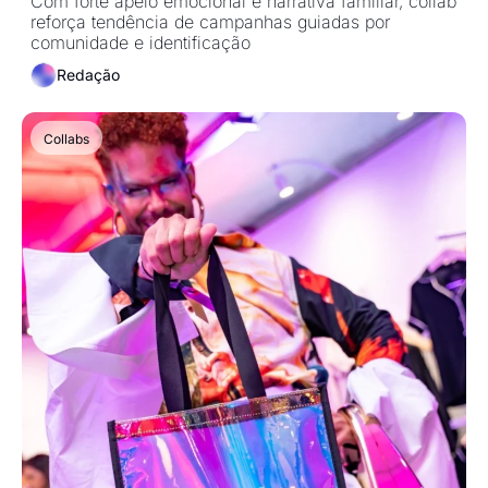
das influenciadoras no varejo
Com forte apelo emocional e narrativa familiar, collab 
reforça tendência de campanhas guiadas por 
comunidade e identificação
Redação
Collabs