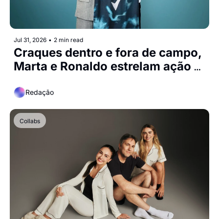
Jul 31, 2026
•
2 min read
Craques dentro e fora de campo, 
Marta e Ronaldo estrelam ação 
da Rexona para a Copa do 
Mundo Feminina
Redação
Collabs