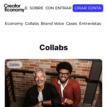
HOME
SOBRE
CONTATO
ENTRAR
CRIAR CONTA
tor Economy
Collabs
Brand Voice
Cases
Entrevistas
O
Collabs
Collabs