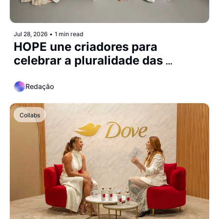
Jul 28, 2026
•
1 min read
HOPE une criadores para 
celebrar a pluralidade das 
famílias em campanha de Dia 
dos Pais
Redação
Collabs