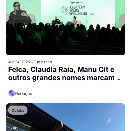
Jun 24, 2026
•
2 min read
Felca, Claudia Raia, Manu Cit e 
outros grandes nomes marcam 
presença no 1o Iguatemi Talks 
Wellness
Redação
Collabs