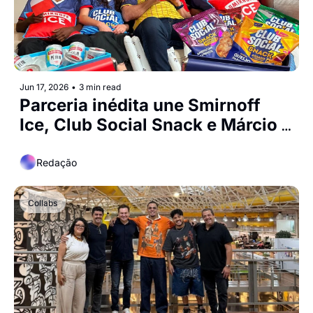
Jun 17, 2026
•
3 min read
Parceria inédita une Smirnoff 
Ice, Club Social Snack e Márcio 
Canuto para ações em dias de 
Copa
Redação
Collabs