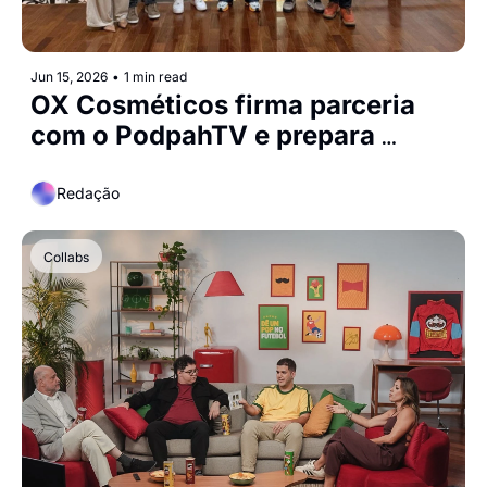
Jun 15, 2026
•
1 min read
OX Cosméticos firma parceria 
com o PodpahTV e prepara 
lançamento de produtos em 
collab
Redação
Collabs