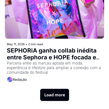
May 11, 2026
•
2 min read
SEPHORiA ganha collab inédita 
entre Sephora e HOPE focada em 
experiência e comunidade
Parceria entre as marcas aposta em moda, 
experiência e lifestyle para ampliar a conexão com a 
comunidade do festival
Redação
Load more