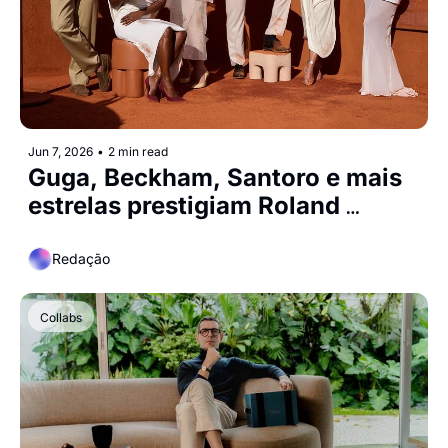
Jun 7, 2026
•
2 min read
Guga, Beckham, Santoro e mais 
estrelas prestigiam Roland 
Garros em espaço da Stella 
Artois
Redação
Collabs