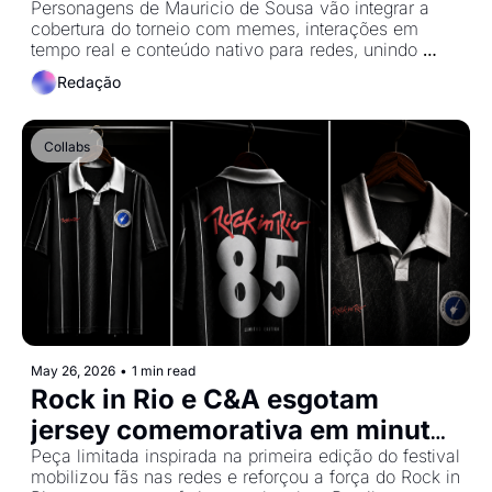
2026 em parceria inédita
Personagens de Mauricio de Sousa vão integrar a 
cobertura do torneio com memes, interações em 
tempo real e conteúdo nativo para redes, unindo 
brasilidade e entretenimento digital
Redação
Collabs
May 26, 2026
•
1 min read
Rock in Rio e C&A esgotam 
jersey comemorativa em minutos 
Peça limitada inspirada na primeira edição do festival 
após lançamento 
mobilizou fãs nas redes e reforçou a força do Rock in 