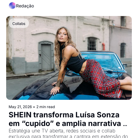
Redação
Collabs
May 21, 2026
•
2 min read
SHEIN transforma Luísa Sonza 
em “cupido” e amplia narrativa 
Estratégia une TV aberta, redes sociais e collab 
do Dia dos Namorados 
exclusiva para transformar a cantora em extensão do 